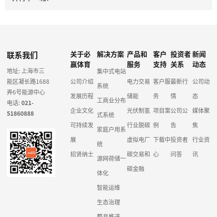
联系我们
关于必
解决方案
产品和
客户
投资者
新闻
赢体育
服务
支持
关系
动态
地址: 上海市三
集中式电站
能区凝长路1688
公司介绍
电力交易
客户服
最新行
公司动
系统
弄6号能源中心
发展历程
储能
务
情
态
工商业分布
电话:
021-
企业文化
光伏制氢
项目案
公司公
媒体聚
51860888
式系统
可持续发
行业脱碳
例
告
焦
家庭户用系
展
虚拟电厂
下载中
投资者
行业资
统
招贤纳士
碳交易和
心
问答
讯
源网荷储一
碳金融
体化
智能运维
生态治理
整县推进