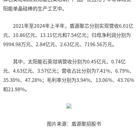
阳能单晶硅棒的生产工艺中。
2021年至2024年上半年，盾源聚芯分别实现营收6.01亿
元、10.86亿元、13.11亿元和7.54亿元；归母净利润分别为
9994.98万元、2.84亿元、2.63亿元、7196.56万元。
其中，太阳能石英坩埚营收分别为0.45亿元、0.74亿
元、4.63亿元、3.57亿元；营收占比分别为7.41%、6.79%、
35.30%、47.28%；毛利率分别为3.94%、13.06%、43.76%
和21.98%。
图片来源：盾源聚招股书