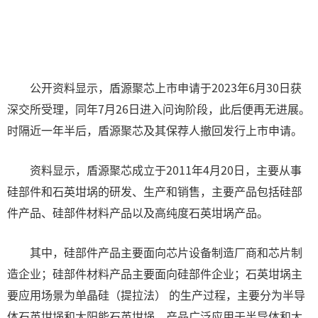
公开资料显示，盾源聚芯上市申请于2023年6月30日获
深交所受理，同年7月26日进入问询阶段，此后便再无进展。
时隔近一年半后，盾源聚芯及其保荐人撤回发行上市申请。
资料显示，盾源聚芯成立于2011年4月20日，主要从事
硅部件和石英坩埚的研发、生产和销售，主要产品包括硅部
件产品、硅部件材料产品以及高纯度石英坩埚产品。
其中，硅部件产品主要面向芯片设备制造厂商和芯片制
造企业；硅部件材料产品主要面向硅部件企业；石英坩埚主
要应用场景为单晶硅（提拉法） 的生产过程，主要分为半导
体石英坩埚和太阳能石英坩埚，产品广泛应用于半导体和太