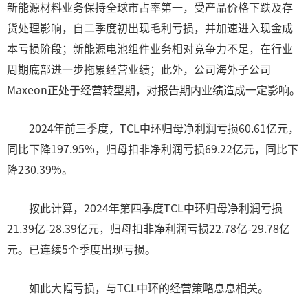
新能源材料业务保持全球市占率第一，受产品价格下跌及存
货处理影响，自二季度初出现毛利亏损，并加速进入现金成
本亏损阶段；新能源电池组件业务相对竞争力不足，在行业
周期底部进一步拖累经营业绩；此外，公司海外子公司
Maxeon正处于经营转型期，对报告期内业绩造成一定影响。
2024年前三季度，TCL中环归母净利润亏损60.61亿元，
同比下降197.95%，归母扣非净利润亏损69.22亿元，同比下
降230.39%。
按此计算，2024年第四季度TCL中环归母净利润亏损
21.39亿-28.39亿元，归母扣非净利润亏损22.78亿-29.78亿
元。已连续5个季度出现亏损。
如此大幅亏损，与TCL中环的经营策略息息相关。