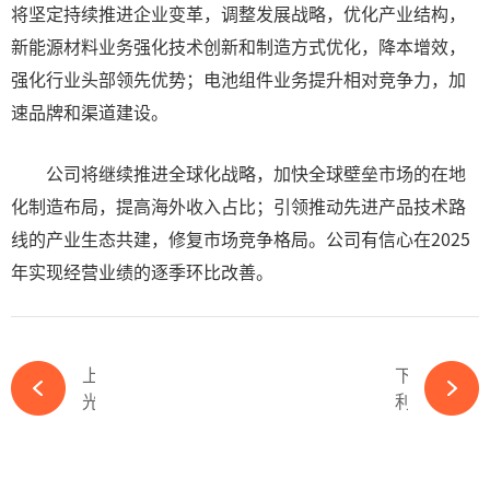
将坚定持续推进企业变革，调整发展战略，优化产业结构，
新能源材料业务强化技术创新和制造方式优化，降本增效，
强化行业头部领先优势；电池组件业务提升相对竞争力，加
速品牌和渠道建设。
公司将继续推进全球化战略，加快全球壁垒市场的在地
化制造布局，提高海外收入占比；引领推动先进产品技术路
线的产业生态共建，修复市场竞争格局。公司有信心在2025
年实现经营业绩的逐季环比改善。
上一篇
下一篇
光伏企业，如何被火电碾压到尘埃里？-必赢体育app官方平台
利润超32亿！光伏龙头业绩有何隐忧？-必赢体育app官方平台