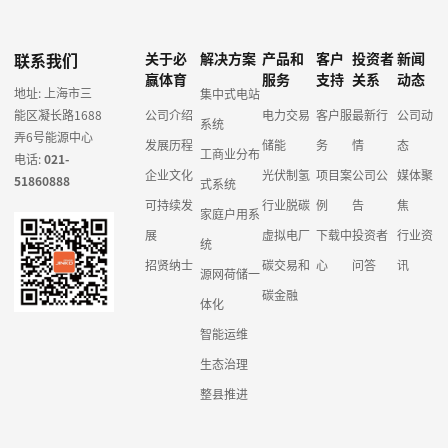
联系我们
关于必
解决方案
产品和
客户
投资者
新闻
赢体育
服务
支持
关系
动态
地址: 上海市三
集中式电站
能区凝长路1688
公司介绍
电力交易
客户服
最新行
公司动
系统
弄6号能源中心
发展历程
储能
务
情
态
工商业分布
电话:
021-
企业文化
光伏制氢
项目案
公司公
媒体聚
51860888
式系统
可持续发
行业脱碳
例
告
焦
家庭户用系
展
虚拟电厂
下载中
投资者
行业资
统
招贤纳士
碳交易和
心
问答
讯
源网荷储一
碳金融
体化
智能运维
生态治理
整县推进