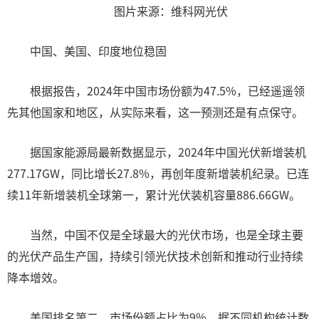
图片来源：维科网光伏
中国、美国、印度地位稳固
根据报告，2024年中国市场份额为47.5%，已经遥遥领
先其他国家和地区，从实际来看，这一预测还是有点保守。
据国家能源局最新数据显示，2024年中国光伏新增装机
277.17GW，同比增长27.8%，再创年度新增装机纪录。已连
续11年新增装机全球第一，累计光伏装机容量886.66GW。
当然，中国不仅是全球最大的光伏市场，也是全球主要
的光伏产品生产国，持续引领光伏技术创新和推动行业持续
降本增效。
美国排名第二，市场份额占比为9%。据不同机构统计数