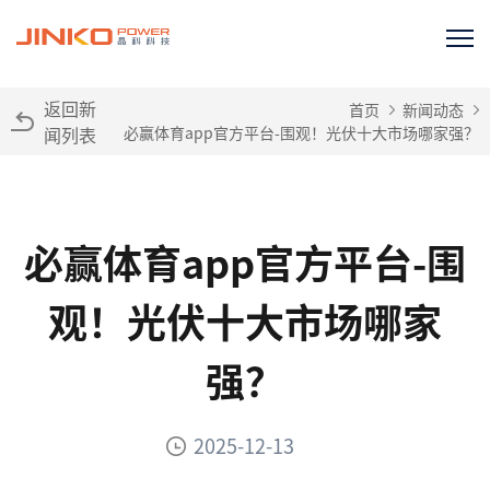
返回新
首页
新闻动态
闻列表
必赢体育app官方平台-围观！光伏十大市场哪家强？
必赢体育app官方平台-围
观！光伏十大市场哪家
强？
2025-12-13