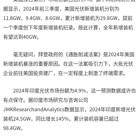
据显示，2024年前三季度，美国光伏新增装机分别为
11.8GW、9.4GW、8.6GW，累计新增装机为29.8GW，提前
一个季度创下年度新增装机纪录。按此计算，全年新增装机
有望达到40GW。
毫无疑问，拜登政府的《通胀削减法案》是2024年美国
新增装机暴涨的重要原因。在这一法案吸引力下，大批光伏
企业前往美国投资建厂，在一定程度上刺激了终端需求。
2024年印度光伏市场份额为4.9%，这一预测数据或许也
有点保守。据印度市场研究与咨询公司
JMKResearchandAnalytics数据显示，2024年印度新增光伏
装机24.5GW，同比增长145%，累计装机容量已超过
98.4GW。