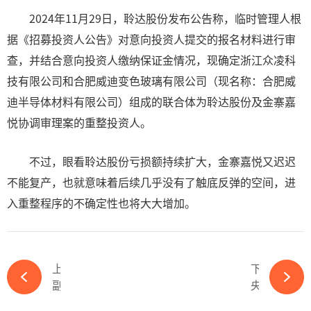
2024年11月29日，聆达股份发布公告称，临时管理人根
据《招募投资人公告》对意向投资人提交的报名材料进行审
查，并结合意向投资人缴纳保证金情况，现确定浙江众凌科
技有限公司和合肥威迪变色玻璃有限公司（现名称：合肥威
迪半导体材料有限公司）组成的联合体为聆达股份及金寨嘉
悦协调审理案的重整投资人。
不过，眼看聆达股份亏损额持续扩大，金寨嘉悦又迟迟
不能复产，也就意味着后续几乎没有了触底反弹的空间，进
入重整程序的不确定性也将大大增加。
上一篇
下一篇
副总经理辞职！这一上市企业撤离光伏进入尾声-必赢体育app官方平台
央国企集采光伏变局：BC进场，PERC退场-必赢体育app官方平台