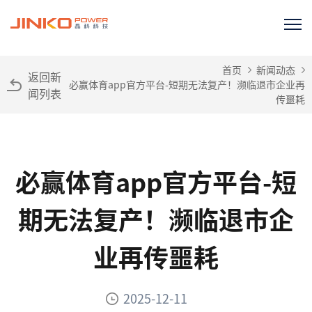
首页
新闻动态
返回新
必赢体育app官方平台-短期无法复产！濒临退市企业再
闻列表
传噩耗
必赢体育app官方平台-短
期无法复产！濒临退市企
业再传噩耗
2025-12-11