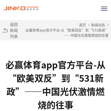
返回
首页
新闻动态
新闻
必赢体育app官方平台-从“欧美双反”到“531新政”
——中国光伏激情燃烧的往事
列表
必赢体育app官方平台-从
“欧美双反”到“531新
政”——中国光伏激情燃
烧的往事