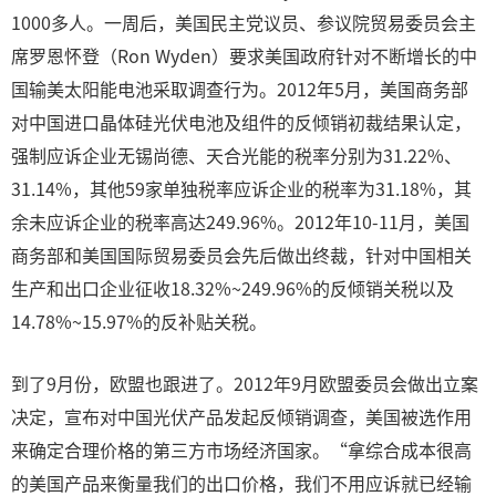
1000多人。一周后，美国民主党议员、参议院贸易委员会主
席罗恩怀登（Ron Wyden）要求美国政府针对不断增长的中
国输美太阳能电池采取调查行为。2012年5月，美国商务部
对中国进口晶体硅光伏电池及组件的反倾销初裁结果认定，
强制应诉企业无锡尚德、天合光能的税率分别为31.22%、
31.14%，其他59家单独税率应诉企业的税率为31.18%，其
余未应诉企业的税率高达249.96%。2012年10-11月，美国
商务部和美国国际贸易委员会先后做出终裁，针对中国相关
生产和出口企业征收18.32%~249.96%的反倾销关税以及
14.78%~15.97%的反补贴关税。
到了9月份，欧盟也跟进了。2012年9月欧盟委员会做出立案
决定，宣布对中国光伏产品发起反倾销调查，美国被选作用
来确定合理价格的第三方市场经济国家。“拿综合成本很高
的美国产品来衡量我们的出口价格，我们不用应诉就已经输