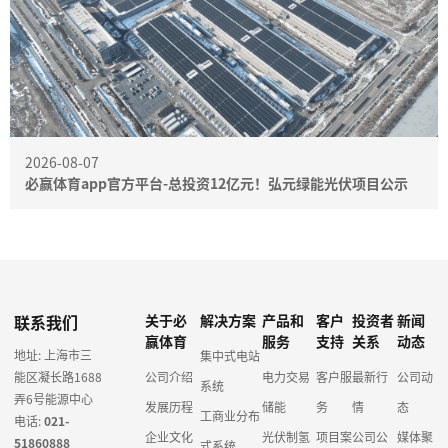
2026-08-07
必赢体育app官方平台-总投资12亿元！弘元绿能光伏项目公示
联系我们
关于必
解决方案
产品和
客户
投资者
新闻
赢体育
服务
支持
关系
动态
地址: 上海市三
集中式电站
能区凝长路1688
公司介绍
电力交易
客户服
最新行
公司动
系统
弄6号能源中心
发展历程
储能
务
情
态
工商业分布
电话:
021-
企业文化
光伏制氢
项目案
公司公
媒体聚
51860888
式系统