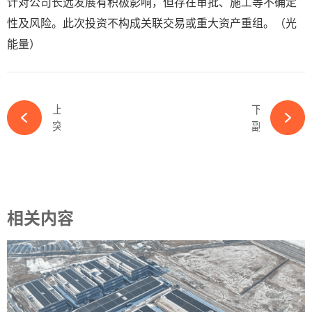
计对公司长远发展有积极影响，但存在审批、施工等不确定
性及风险。此次投资不构成关联交易或重大资产重组。（光
能量）
上一篇
下一篇
突发！又一光伏企业宣布裁员-必赢体育app官方平台
副总经理退休辞职！又一光伏龙头人事变动-必赢体育app官方平台
相关内容