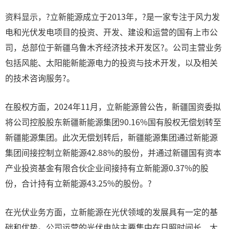
资料显示，?立新能源成立于2013年，?是一家专注于风力发
电和光伏发电项目的投资、开发、建设和运营的国有上市公
司，总部位于新疆乌鲁木齐经济技术开发区?。公司主营业务
包括风能、太阳能新能源电力的投资与技术开发，以及相关
的技术咨询服务?。
在股权方面，2024年11月，立新能源曾公告，新疆国资委拟
将公司控股股东新疆新能源集团90.16%国有股权无偿划转至
新疆能源集团。此次无偿划转后，新疆能源集团通过新能源
集团间接控制立新能源42.88%的股份，并通过新疆国有资本
产业投资基金有限合伙企业间接持有立新能源0.37%的股
份，合计持有立新能源43.25%的股份。?
在光伏业务方面，立新能源在光伏领域的发展具有一定的基
础和优势。公司运营的光伏电站主要集中在日照时间长、大