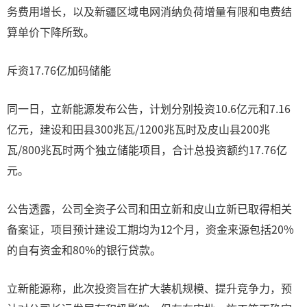
务费用增长，以及新疆区域电网消纳负荷增量有限和电费结
算单价下降所致。
斥资17.76亿加码储能
同一日，立新能源发布公告，计划分别投资10.6亿元和7.16
亿元，建设和田县300兆瓦/1200兆瓦时及皮山县200兆
瓦/800兆瓦时两个独立储能项目，合计总投资额约17.76亿
元。
公告透露，公司全资子公司和田立新和皮山立新已取得相关
备案证，项目预计建设工期均为12个月，资金来源包括20%
的自有资金和80%的银行贷款。
立新能源称，此次投资旨在扩大装机规模、提升竞争力，预