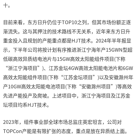
十。
目前来看，东方日升仍位于TOP10之列，但其市场份额正逐
渐流失。这与其押注的技术路线不无关系，近年来东方日升
重金投入且规划的产能重点都是HJT技术。2024年半年报显
示，下半年公司将按计划有序推进浙江宁海年产15GWN型超
低碳高效异质结电池片与15GW高效太阳能组件项目(下称
“浙江宁海项目”)、江苏金坛4GW高效太阳能电池片和6GW
高效太阳能组件项目(下称“江苏金坛项目”)以及安徽滁州年
产10GW高效太阳能电池项目(下称“安徽滁州项目”)等高效
先进产能投产及爬坡。上述项目中，浙江宁海项目及江苏金
坛项目均系HJT技术。
2023年，组件事业部全球市场总监庄英宏坦言，公司对
TOPCon产能是有限扩张的态度，重点是放在异质结上面。