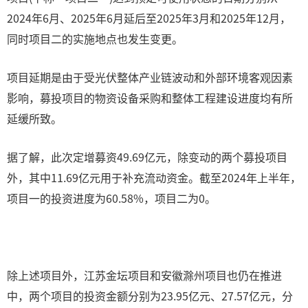
2024年6月、2025年6月延后至2025年3月和2025年12月，
同时项目二的实施地点也发生变更。
项目延期是由于受光伏整体产业链波动和外部环境客观因素
影响，募投项目的物资设备采购和整体工程建设进度均有所
延缓所致。
据了解，此次定增募资49.69亿元，除变动的两个募投项目
外，其中11.69亿元用于补充流动资金。截至2024年上半年，
项目一的投资进度为60.58%，项目二为0。
除上述项目外，江苏金坛项目和安徽滁州项目也仍在推进
中，两个项目的投资金额分别为23.95亿元、27.57亿元，分