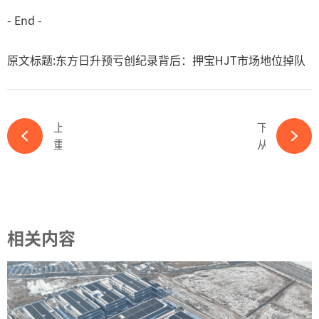
- End -
原文标题:东方日升预亏创纪录背后：押宝HJT市场地位掉队
上一篇
下一篇
重磅！国家能源集团、大唐“换帅”-必赢体育app官方平台
从价格战到专利战，光伏行业的“战争”升级-必赢体育app官方平台
相关内容