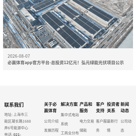
2026-08-07
必赢体育app官方平台-总投资12亿元！弘元绿能光伏项目公示
联系我们
关于必
解决方案
产品和
客户
投资者
新闻
赢体育
服务
支持
关系
动态
地址: 上海市三
集中式电站
能区凝长路1688
公司介绍
电力交易
客户服
最新行
公司动
系统
弄6号能源中心
发展历程
储能
务
情
态
工商业分布
电话:
021-