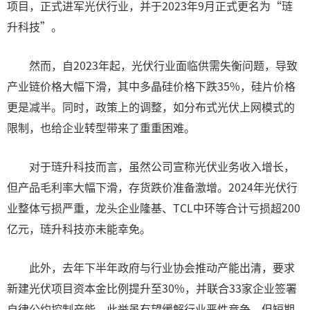
项目，正式进军光伏行业，并于2023年9月正式更名为“琏
升科技”。
然而，自2023年起，光伏行业面临供需失衡问题，导致
产业链价格大幅下滑，其中多晶硅价格下跌35%，硅片价格
更是减半。同时，政策上的调整，如分布式光伏上网模式的
限制，也给企业转型带来了重重困难。
对于琏升科技而言，虽然公司宣称光伏业务收入增长，
但产品毛利率大幅下滑，存货跌价准备激增。2024年光伏行
业整体亏损严重，龙头企业隆基、TCL中环等合计亏损超200
亿元，琏升科技亦未能幸免。
此外，去年下半年政府与行业协会推动产能出清，要求
新建光伏项目资本金比例提升至30%，并联合33家企业签署
自律公约控制产能。此举虽有望缓解行业恶性竞争，但短期