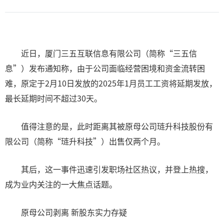
近日，厦门三五互联信息有限公司（简称“三五信
息”）发布通知称，由于公司面临经营困境和资金流转困
难，原定于2月10日发放的2025年1月员工工资将延期发放，
最长延期时间不超过30天。
值得注意的是，此时距离其被原母公司琏升科技股份有
限公司（简称“琏升科技”）出售仅两个月。
其后，这一事件迅速引发职场社区热议，并登上热搜，
成为业内关注的一大焦点话题。
原母公司剥离 新股东实力存疑