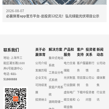
2026-08-07
必赢体育app官方平台-总投资12亿元！弘元绿能光伏项目公示
联系我们
关于必
解决方案
产品和
客户
投资者
新闻
赢体育
服务
支持
关系
动态
地址: 上海市三
集中式电站
能区凝长路1688
公司介绍
电力交易
客户服
最新行
公司动
系统
弄6号能源中心
发展历程
储能
务
情
态
工商业分布
电话:
021-
企业文化
光伏制氢
项目案
公司公
媒体聚
51860888
式系统
可持续发
行业脱碳
例
告
焦
家庭户用系
展
虚拟电厂
下载中
投资者
行业资
统
招贤纳士
碳交易和
心
问答
讯
源网荷储一
碳金融
体化