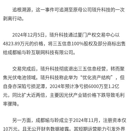
追根溯源，这一事件可追溯至原母公司琏升科技的一次
剥离行动。
2024年12月5日，琏升科技通过厦门产权交易中心以
4823.89万元的价格，将三五信息100%股权及部分商标出售
给成都瑜与聆互联网科技有限公司。
交易完成后，琏升科技彻底退出三五信息经营，转而聚
焦光伏电池领域。琏升科技称此举为“优化资产结构”，但
自身亦深陷亏损泥潭，2024年预计净亏损6000万至1.2亿
元，同比扩大近两倍，主要因光伏产业链价格下跌导致毛利
率骤降。
另一方面，成都瑜与聆成立于2024年11月，注册资本仅
10万元，且无公开财务数据披露。其短期运营能力引发外界