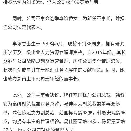
持股比例为21.80%，仍为公司核心决策参与者。
同时，公司董事会选举李珍香女士为新任董事长，并担
任公司法定代表人。
李珍香出生于1989年5月，现龄不到36周岁，拥有研究
生学历及二级企业人力资源管理师资格。自2015年起，其长
期参与公司战略规划及运营管理，历任公司多个管理职位，
此次任命或与其在新能源业务拓展中的贡献相关。同时，她
也成为湖南上市公司最年轻的董事长。
此外，公司董事会决议，聘任范国栋为公司总裁，韩驭
安为高级副总裁兼财务总监，易佳丽为副总裁兼董事会秘
书，聘任陈足意为副总裁。范国栋现龄48岁，韩驭安现龄46
岁，均拥有丰富的管理经验。易佳丽现龄34岁，陈足意现龄
37岁，也是公司年轻化的管理人员。