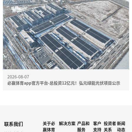
2026-08-07
必赢体育app官方平台-总投资12亿元！弘元绿能光伏项目公示
联系我们
关于必
解决方案
产品和
客户
投资者
新闻
赢体育
服务
支持
关系
动态