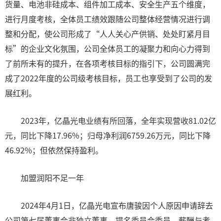
货量、电池非硅成本、组件加工成本、安全生产五个维度，
进行月度考核，全体员工绩效跟随公司整体经营情况进行调
整和分配，使公司形成了“人人关心产供销、处处盯紧月目
标”的企业文化氛围，公司全体员工的凝聚力和向心力得到
了前所未有的提升，在各项考核目标的指引下，公司圆满完
成了2022年度的公司级考核目标，员工也享受到了公司的发
展红利。
2023年，亿晶光电业绩有所回落，全年实现营收81.02亿
元，同比下降17.96%；归母净利润6759.26万元，同比下降
46.92%；但依然保持盈利。
加盟润阳不足一年
2024年4月1日，亿晶光电宣布唐骏因个人原因申请辞去
公司第七届董事会非独立董事、提名委员会委员、薪酬与考