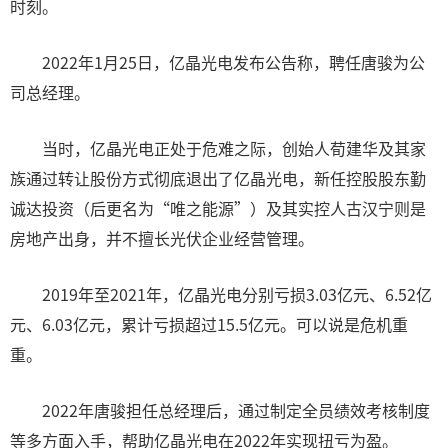
时刻。
2022年1月25日，亿晶光电发布公告称，聘任唐骏为公
司总经理。
当时，亿晶光电正处于危难之际，创始人荀建华及其家
族通过转让股份方式彻底退出了亿晶光电，新任控股股东勤
诚达投资（后更名为“唯之能源”）及其实控人古汉宁则是
房地产出身，并不擅长光伏企业经营管理。
2019年至2021年，亿晶光电分别亏损3.03亿元、6.52亿
元、6.03亿元，累计亏损超过15.5亿元。可以说是危机重
重。
2022年唐骏担任总经理后，通过制定全员绩效考核制度
等多方面入手，帮助亿晶光电在2022年实现扭亏为盈。