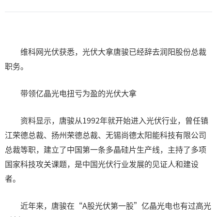
维科网光伏获悉，光伏大拿唐骏已经辞去润阳股份总裁
职务。
带领亿晶光电扭亏为盈的光伏大拿
资料显示，唐骏从1992年就开始进入光伏行业，曾任镇
江荣德总裁、扬州荣德总裁、无锡尚德太阳能科技有限公司
总裁等职，建立了中国第一条多晶硅片生产线，主持了多项
国家科技攻关课题，是中国光伏行业发展的见证人和建设
者。
近年来，唐骏在“A股光伏第一股”亿晶光电也有过高光