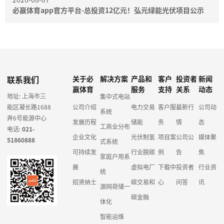
必赢体育app官方平台-总投资12亿元！弘元绿能光伏项目公示
联系我们
关于必
解决方案
产品和
客户
投资者
新闻
赢体育
服务
支持
关系
动态
地址: 上海市三
集中式电站
能区凝长路1688
公司介绍
电力交易
客户服
最新行
公司动
系统
弄6号能源中心
发展历程
储能
务
情
态
工商业分布
电话:
021-
企业文化
光伏制氢
项目案
公司公
媒体聚
51860888
式系统
可持续发
行业脱碳
例
告
焦
家庭户用系
展
虚拟电厂
下载中
投资者
行业资
统
招贤纳士
碳交易和
心
问答
讯
源网荷储一
碳金融
体化
智能运维