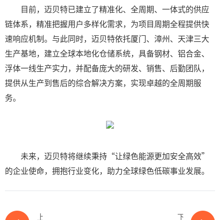
目前，迈贝特已建立了精准化、全周期、一体式的供应
链体系，精准把握用户多样化需求，为项目周期全程提供快
速响应机制。与此同时，迈贝特依托厦门、漳州、天津三大
生产基地，建立全球本地化仓储系统，具备钢材、铝合金、
浮体一线生产实力，并配备庞大的研发、销售、后勤团队，
提供从生产到售后的综合解决方案，实现卓越的全周期服
务。
未来，迈贝特将继续秉持“让绿色能源更加安全高效”
的企业使命，拥抱行业变化，助力全球绿色低碳事业发展。
上一篇
下一篇