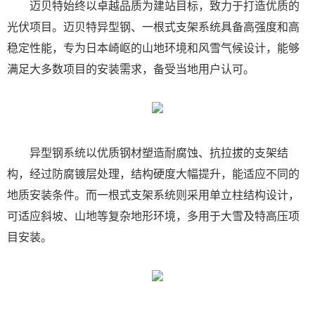
迈贝特始终以卓越品质为建站目标，致力于打造优质的
光伏项目。迈贝特异型钢、一根式支架系统具备高强度和高
稳定性能，专为日本崎岖的山地环境和风雪气候设计，能够
满足大多数项目的安装需求，备受当地用户认可。
异型钢系统以优质钢材塑造耐腐蚀、抗拉拔的支架结
构，经过防腐镀层处理，结构硬度大幅提升，能适应不同的
地质安装条件。而一根式支架系统则采用单立柱结构设计，
可适应斜坡、山地等复杂地形环境，多用于大雪及特高压项
目安装。