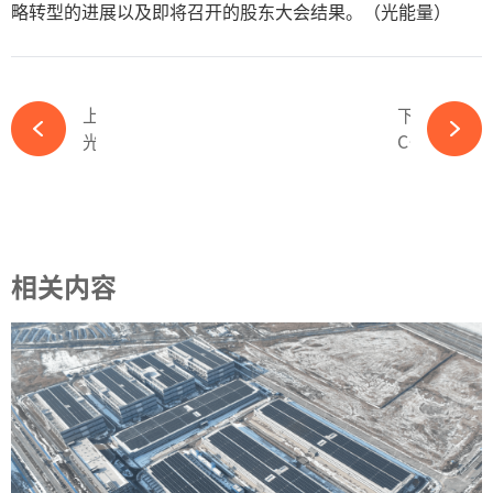
略转型的进展以及即将召开的股东大会结果。（光能量）
上一篇
下一篇
光伏组件“双面综合发电效率”受市场关注-必赢体育app官方平台
CEO换帅！又一光伏龙头重大人事变动-必赢体育app官方平台
相关内容