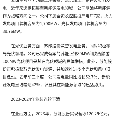
公司主营业务涵盖煤炭采掘、洗选加工、销售及火力发
电，近年来逐步拓展至新能源发电领域，公司明确将新能源
作为战略方向之一。公司下属全资及控股投产电厂7家，火力
发电项目装机容量为1,700MW，光伏发电项目装机容量为
39.76MW。
在光伏业务方面，苏能股份兼营发电业务，同时积极布
局光伏领域。公司已完成备案的苏能正镶80MW和陕西麟游
100MW光伏项目是其在光伏领域的具体举措。此外，苏能股
份正积极获取光伏发电资源，并加速推进多个光伏和风电项
目建设。去年前三季度，公司发电量同比增长52.7%，新能
源发电量增幅达42%，彰显其在新能源领域的迅猛势头。
2023-2024年业绩连续下滑
在业绩方面，2023年，苏能股份实现营收120.29亿元，