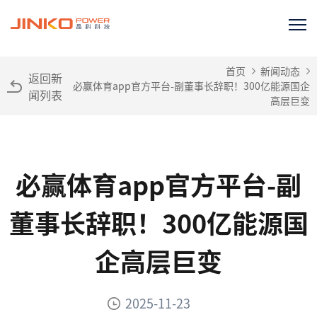
首页
新闻动态
返回新
必赢体育app官方平台-副董事长辞职！300亿能源国企
闻列表
高层巨变
必赢体育app官方平台-副
董事长辞职！300亿能源国
企高层巨变
2025-11-23