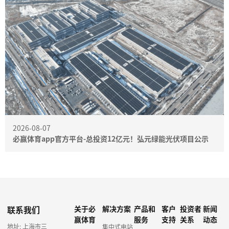
2026-08-07
必赢体育app官方平台-总投资12亿元！弘元绿能光伏项目公示
联系我们
关于必
解决方案
产品和
客户
投资者
新闻
赢体育
服务
支持
关系
动态
地址: 上海市三
集中式电站