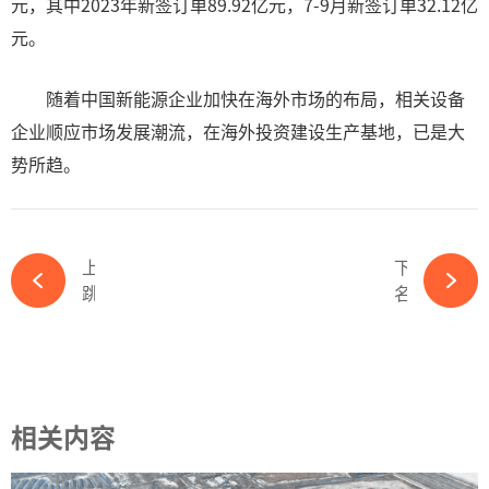
元，其中2023年新签订单89.92亿元，7-9月新签订单32.12亿
元。
随着中国新能源企业加快在海外市场的布局，相关设备
企业顺应市场发展潮流，在海外投资建设生产基地，已是大
势所趋。
上一篇
下一篇
跳槽季，光伏再现离职潮，28企44名高管职务调整！-必赢体育app官方平台
名企荟萃！OFweek 2024工商业储能产业大会暨光储招商会成功举办-必赢体育app官方平台
相关内容