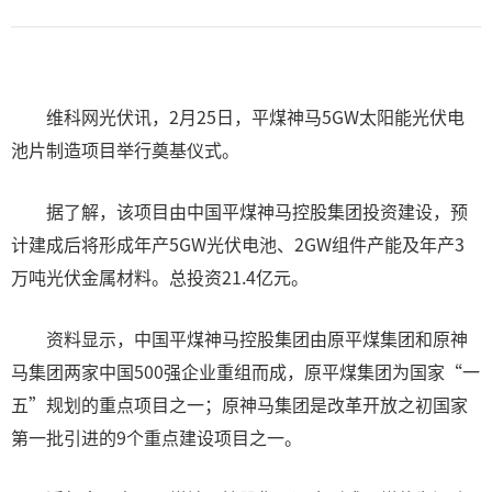
维科网光伏讯，2月25日，平煤神马5GW太阳能光伏电
池片制造项目举行奠基仪式。
据了解，该项目由中国平煤神马控股集团投资建设，预
计建成后将形成年产5GW光伏电池、2GW组件产能及年产3
万吨光伏金属材料。总投资21.4亿元。
资料显示，中国平煤神马控股集团由原平煤集团和原神
马集团两家中国500强企业重组而成，原平煤集团为国家“一
五”规划的重点项目之一；原神马集团是改革开放之初国家
第一批引进的9个重点建设项目之一。