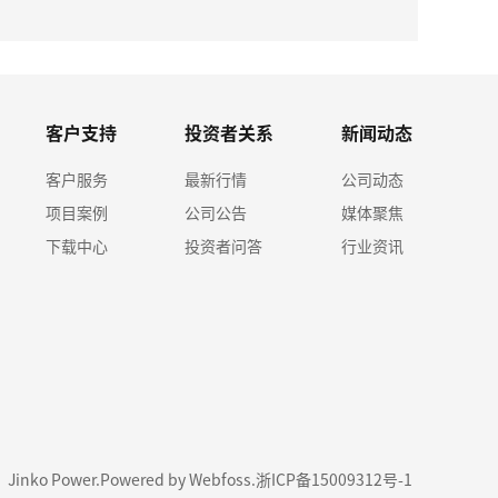
必赢体育
客户支持
投资者关系
新闻动态
客户服务
最新行情
公司动态
项目案例
公司公告
媒体聚焦
下载中心
投资者问答
行业资讯
1 Jinko Power.
Powered by Webfoss
.
浙ICP备15009312号-1