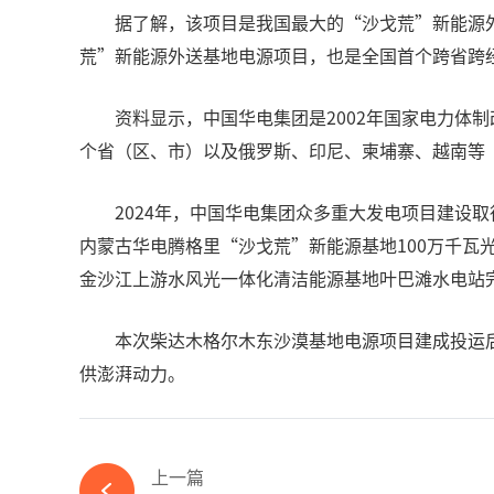
据了解，该项目是我国最大的“沙戈荒”新能源
荒”新能源外送基地电源项目，也是全国首个跨省跨经
资料显示，中国华电集团是2002年国家电力体
个省（区、市）以及俄罗斯、印尼、柬埔寨、越南等“一
2024年，中国华电集团众多重大发电项目建设
内蒙古华电腾格里“沙戈荒”新能源基地100万千
金沙江上游水风光一体化清洁能源基地叶巴滩水电站
本次柴达木格尔木东沙漠基地电源项目建成投运后，
供澎湃动力。
上一篇