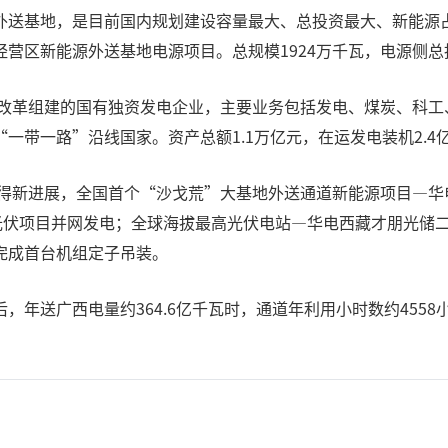
外送基地，是目前国内规划建设容量最大、总投资最大、新能源
营区新能源外送基地电源项目。总规模1924万千瓦，电源侧总投
制改革组建的国有独资发电企业，主要业务包括发电、煤炭、科工
带一路”沿线国家。资产总额1.1万亿元，在运发电装机2.4亿
取得新进展，全国首个“沙戈荒”大基地外送通道新能源项目—华
瓦光伏项目并网发电；全球海拔最高光伏电站—华电西藏才朋光储
完成首台机组定子吊装。
年送广西电量约364.6亿千瓦时，通道年利用小时数约4558