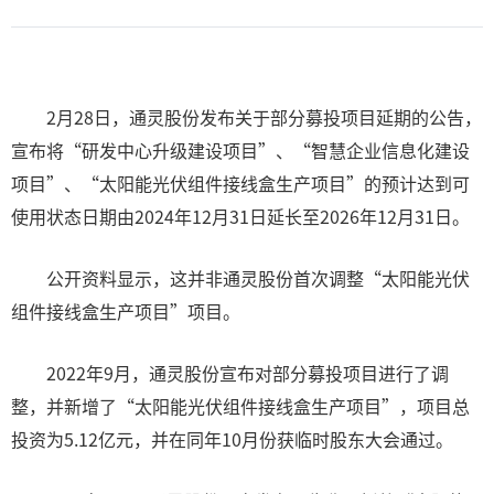
2月28日，通灵股份发布关于部分募投项目延期的公告，
宣布将“研发中心升级建设项目”、“智慧企业信息化建设
项目”、“太阳能光伏组件接线盒生产项目”的预计达到可
使用状态日期由2024年12月31日延长至2026年12月31日。
公开资料显示，这并非通灵股份首次调整“太阳能光伏
组件接线盒生产项目”项目。
2022年9月，通灵股份宣布对部分募投项目进行了调
整，并新增了“太阳能光伏组件接线盒生产项目”，项目总
投资为5.12亿元，并在同年10月份获临时股东大会通过。