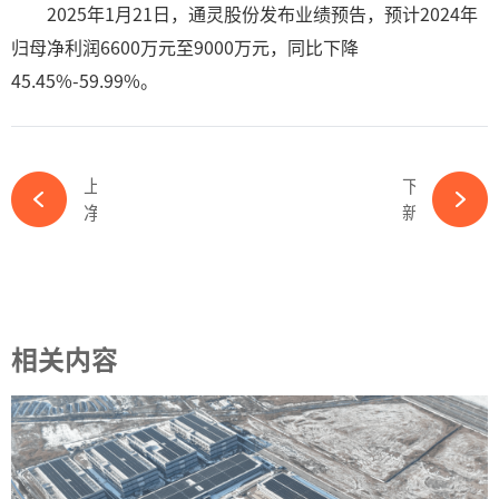
2025年1月21日，通灵股份发布业绩预告，预计2024年
归母净利润6600万元至9000万元，同比下降
45.45%-59.99%。
上一篇
下一篇
净利润超1.8亿！海泰新能业绩爆发-必赢体育app官方平台
新型储能，从新能源经济的隐秘角落走向舞台中心-必赢体育app官方平台
相关内容