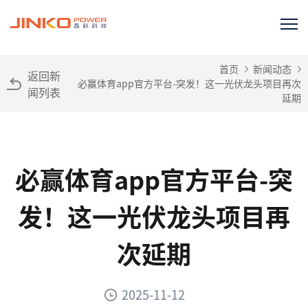
首页
新闻动态
返回新
必赢体育app官方平台-突发！这一光伏龙头项目再次
闻列表
延期
必赢体育app官方平台-突
发！这一光伏龙头项目再
次延期
2025-11-12