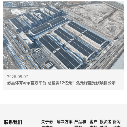
2026-08-07
必赢体育app官方平台-总投资12亿元！弘元绿能光伏项目公示
联系我们
关于必
解决方案
产品和
客户
投资者
新闻