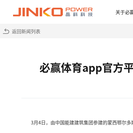
关于必
返回新闻列表
必赢体育app官方
3月4日，由中国能建建筑集团参建的蒙西鄂尔多