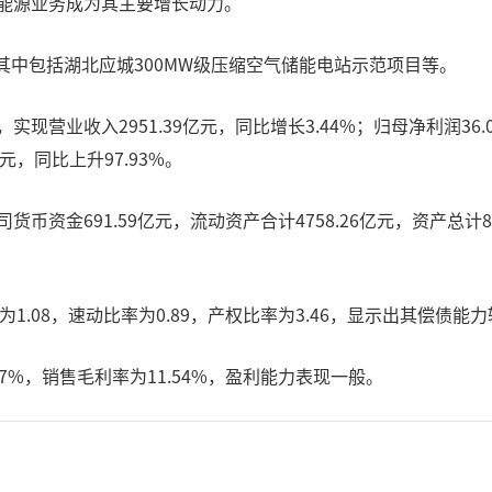
新能源业务成为其主要增长动力。
其中包括湖北应城300MW级压缩空气储能电站示范项目等。
现营业收入2951.39亿元，同比增长3.44%；归母净利润36
亿元，同比上升97.93%。
币资金691.59亿元，流动资产合计4758.26亿元，资产总计85
1.08，速动比率为0.89，产权比率为3.46，显示出其偿债能
7%，销售毛利率为11.54%，盈利能力表现一般。