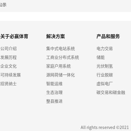
公示
关于必赢体育
解决方案
产品和服务
公司介绍
集中式电站系统
电力交易
发展历程
工商业分布式系统
储能
企业文化
家庭户用系统
光伏制氢
可持续发展
源网荷储一体化
行业脱碳
招贤纳士
智能运维
虚拟电厂
生态治理
碳交易和碳金融
整县推进
All rights reserved ©202