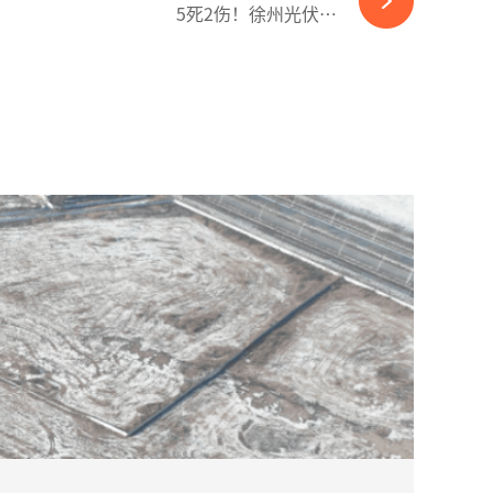
5死2伤！徐州光伏基地“12·2”事故，项目经理等8人被追刑责！-必赢体育app官方平台
2026-08