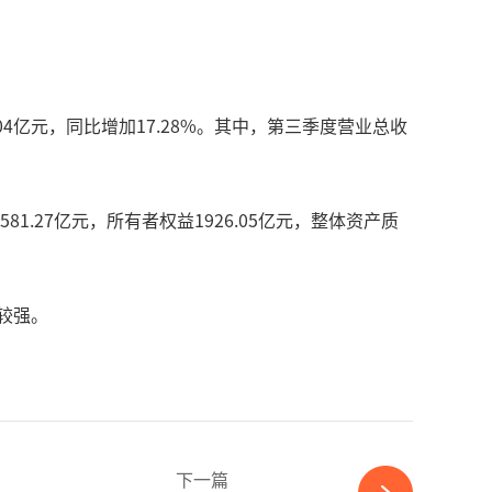
.04亿元，同比增加17.28%。其中，第三季度营业总收
81.27亿元，所有者权益1926.05亿元，整体资产质
力较强。
下一篇