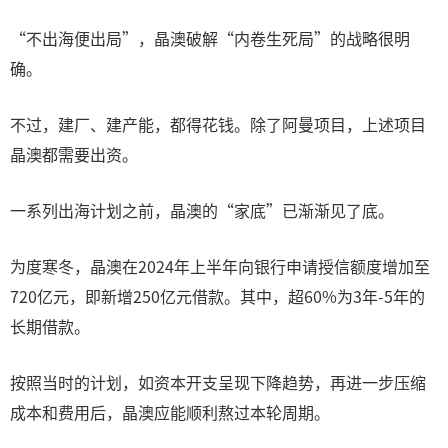
“不出海便出局”，晶澳破解“内卷生死局”的战略很明
确。
不过，建厂、建产能，都得花钱。除了阿曼项目，上述项目
晶澳都需要出资。
一系列出海计划之前，晶澳的“家底”已渐渐见了底。
为度寒冬，晶澳在2024年上半年向银行申请授信额度增加至
720亿元，即新增250亿元借款。其中，超60%为3年-5年的
长期借款。
按照当时的计划，如资本开支呈现下降趋势，再进一步压缩
成本和费用后，晶澳应能顺利熬过本轮周期。