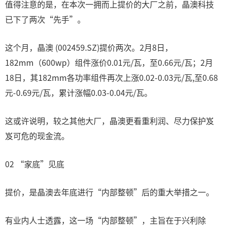
值得注意的是，在本次一拥而上提价的大厂之前，晶澳科技
已下了两次“先手”。
这个月，晶澳 (002459.SZ)提价两次。2月8日，
182mm（600wp）组件涨价0.01元/瓦，至0.66元/瓦；2月
18日，其182mm各功率组件再次上涨0.02-0.03元/瓦,至0.68
元-0.69元/瓦，累计涨幅0.03-0.04元/瓦。
这或许说明，较之其他大厂，晶澳更看重利润、尽力保护岌
岌可危的现金流。
02 “家底”见底
提价，是晶澳去年底进行“内部整顿”后的重大举措之一。
有业内人士透露，这一场“内部整顿”，主旨在于兴利除