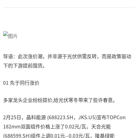
导语：此次涨价潮，并非源于光伏供需反转，而是政策驱动
下的下游提前囤货。
01 先于同行涨价
多家龙头企业纷纷提价,给光伏寒冬带来了些许春意。
2月25日，晶科能源 (688223.SH，JKS.US)宣布TOPCon
182mm双面组件价格上涨了0.02元/瓦，天合光能
(688599.SH)组件上调0.01元--0.03元/瓦，隆基绿能