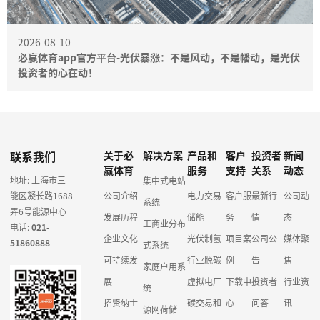
2026-08-10
必赢体育app官方平台-光伏暴涨：不是风动，不是幡动，是光伏
投资者的心在动！
联系我们
关于必
解决方案
产品和
客户
投资者
新闻
赢体育
服务
支持
关系
动态
地址: 上海市三
集中式电站
能区凝长路1688
公司介绍
电力交易
客户服
最新行
公司动
系统
弄6号能源中心
发展历程
储能
务
情
态
工商业分布
电话:
021-
企业文化
光伏制氢
项目案
公司公
媒体聚
51860888
式系统
可持续发
行业脱碳
例
告
焦
家庭户用系
展
虚拟电厂
下载中
投资者
行业资
统
招贤纳士
碳交易和
心
问答
讯
源网荷储一