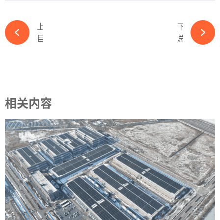
上一篇
下一篇
巨资收购！又一上市公司跨界进军光伏-必赢体育app官方平台
总投资194亿！又一风光绿能项目签约-必赢体育app官方平台
相关内容