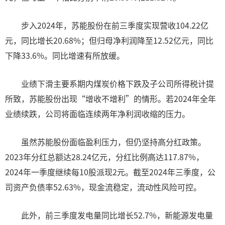
步入2024年，苏能股份在前三季度实现营收104.22亿
元，同比增长20.68%；但归母净利润降至12.52亿元，同比
下降33.6%。同比增速有所放缓。
业绩下滑主要系期内煤炭价格下跌及子公司所得税计提
所致，苏能股份出现“增收不增利”的情形。若2024年全年
业绩续跌，公司将面临连续两年净利润收缩的压力。
虽然苏能股份面临盈利压力，但仍坚持高分红政策。
2023年分红总额达28.24亿元，分红比例高达117.87%，
2024年一季度继续每10股派现2元。截至2024年三季度，公
司资产负债率52.63%，现金流稳定，流动性风险可控。
此外，前三季度发电量同比增长52.7%，新能源发电量