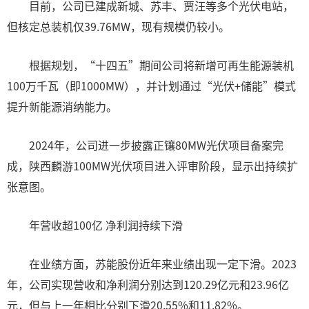
目前，公司已建成新城、苏丰、贾汪等多个光伏电站，
但核定总装机仅39.76MW，现有规模仍较小。
根据规划，“十四五”期间公司将新增可再生能源装机
100万千瓦（即1000MW），并计划通过“光伏+储能”模式
提升新能源消纳能力。
2024年，公司进一步披露正镶80MW光伏项目备案完
成，陕西麟游100MW光伏项目进入评审阶段，显示出持续扩
张意图。
年营收超100亿 净利润持续下滑
在业绩方面，苏能股份近年来业绩出现一定下滑。2023
年，公司实现营收和净利润分别达到120.29亿元和23.96亿
元，但与上一年相比分别下滑20.55%和11.82%。