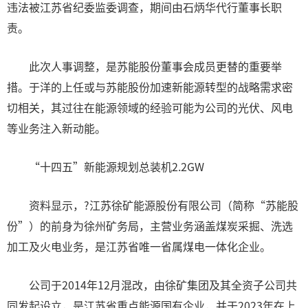
违法被江苏省纪委监委调查，期间由石炳华代行董事长职
责。
此次人事调整，是苏能股份董事会成员更替的重要举
措。于洋的上任或与苏能股份加速新能源转型的战略需求密
切相关，其过往在能源领域的经验可能为公司的光伏、风电
等业务注入新动能。
“十四五”新能源规划总装机2.2GW
资料显示，?江苏徐矿能源股份有限公司（简称“苏能股
份”）的前身为徐州矿务局，主营业务涵盖煤炭采掘、洗选
加工及火电业务，是江苏省唯一省属煤电一体化企业。
公司于2014年12月混改，由徐矿集团及其全资子公司共
同发起设立，是江苏省重点能源国有企业，并于2023年在上