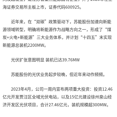
海证券交易所主板上市，证券代码600925。
近年来，在“双碳”政策驱动下，苏能股份加速向新能
源领域转型，明确将新能源作为战略方向之一，形成了“煤
炭+火电+新能源”三大业务体系，并计划“十四五”末实现
新能源总装机2200MW。
光伏扩张意图明显 装机已达39.76MW
苏能股份的光伏业务起步较晚，但近年来动作频频。
2023年4月，公司一周内宣布两项重大投资：投资12.46
亿元开发贾汪区全域光伏电站，以及15亿元建设徐州泉山经
济开发区光伏项目，合计27.46亿元，装机规模超300MW。