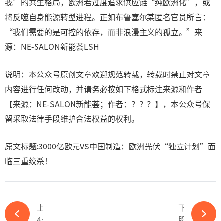
我”的共生格局，欧洲若过度追求供应链“纯欧洲化”，或
将反噬自身能源转型进程。正如布鲁塞尔某匿名官员所言：
“我们需要的是可控的依存，而非浪漫主义的孤立。”来
源：NE-SALON新能荟LSH
说明：本公众号原创文章欢迎规范转载，转载时禁止对文章
内容进行任何改动，并请务必按如下格式标注来源和作者
【来源：NE-SALON新能荟；作者：？？？】，本公众号保
留采取法律手段维护合法权益的权利。
原文标题:3000亿欧元VS中国制造：欧洲光伏“独立计划”面
临三重绞杀！
上一篇
下一篇
4月新规执行！400+中国企业围猎日本新能源市场-必赢体育app官方平台
股价暴跌64%！亏损32亿！光伏巨头或将破产-必赢体育app官方平台