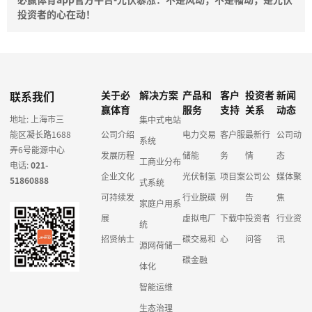
投资者的心在动！
联系我们
关于必
解决方案
产品和
客户
投资者
新闻
赢体育
服务
支持
关系
动态
地址: 上海市三
集中式电站
能区凝长路1688
公司介绍
电力交易
客户服
最新行
公司动
系统
弄6号能源中心
发展历程
储能
务
情
态
工商业分布
电话:
021-
企业文化
光伏制氢
项目案
公司公
媒体聚
51860888
式系统
可持续发
行业脱碳
例
告
焦
家庭户用系
展
虚拟电厂
下载中
投资者
行业资
统
招贤纳士
碳交易和
心
问答
讯
源网荷储一
碳金融
体化
智能运维
生态治理