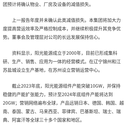
团预计将确认物业、厂房及设备的减值损失。
上一报告年度并未确认此类减值损失。本集团将加大力
度提高营运效率及严格控制成本，并继续积极提升其竞争优
势。董事会及管理层对公司的长远发展保持信心。
资料显示，阳光能源成立于2000年，目前已形成集科
研、生产、销售、应用为一体的经营模式。在辽宁锦州和江
苏盐城设立生产基地，在苏州设立营销运营中心。
截止2023年底，阳光能源组件产能突破10GW，并保持
稳健的产能扩张能力，预计至2024年底组件产能将达到
20GW；营销网络遍布全球，产品远销日本、德国、韩国、越
南、泰国、蒙古、马来西亚、菲律宾、巴基斯坦、瑞士、瑞
典、阿富汗等全球三十多个国家和地区。