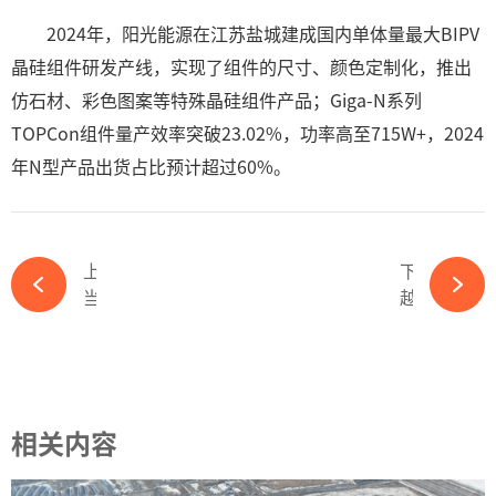
2024年，阳光能源在江苏盐城建成国内单体量最大BIPV
晶硅组件研发产线，实现了组件的尺寸、颜色定制化，推出
仿石材、彩色图案等特殊晶硅组件产品；Giga-N系列
TOPCon组件量产效率突破23.02%，功率高至715W+，2024
年N型产品出货占比预计超过60%。
上一篇
下一篇
当窗户学会‘吃’阳光，变身微型电站！-必赢体育app官方平台
越南新能源政策或变天，超130亿美元投资要打水漂？-必赢体育app官方平台
相关内容