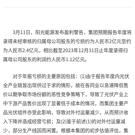
3月11日，阳光能源发布盈利警告，集团预期报告年度将
录得未经审核的归属母公司股东的亏损约为人民币2亿元至约
为人民币2.4亿元，相比截至2023年12月31日止年度录得归
属母公司股东的利润约人民币1.12亿元。
对于年报亏损的主要原因包括：(1)由于报告年度内光伏
全产业链皆出现供过于求的情形，故在各同业以急速降低售
价以期争取市场份额的恶性竞争策略下，导致了光伏产业上
中下游产品售价出现了显著低于成本的情况，而集团主要产
品光伏组件亦受此影响，导致对外付运量减少，从而预计收
入下降并造成经营亏损；及(2)鉴于前述(1)的对外付运量减
少，部分生产线因而闲置。根据本集团的初步估值评估，集