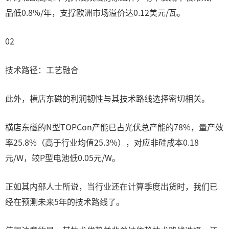
品低0.8%/年，支撑欧洲市场溢价达0.12美元/瓦。
02
技术路径：工艺融合
此外，横店东磁的利润韧性与其技术路线选择密切相关。
横店东磁的N型TOPCon产能已占光伏总产能的78%，量产效
率25.8%（高于行业均值25.3%），对应非硅成本0.18
元/W，较P型电池低0.05元/W。
正如其内部人士所说，当行业还在计算季度出货时，我们已
经在预测未来5年的技术路线了。