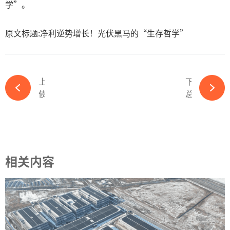
学”。
原文标题:净利逆势增长！光伏黑马的“生存哲学”
上一篇
下一篇
债主变股东！光伏“卖铲人”9亿元持股润阳10%-必赢体育app官方平台
总投资44.8亿元！又一GW级风光项目即将开建-必赢体育app官方平台
相关内容