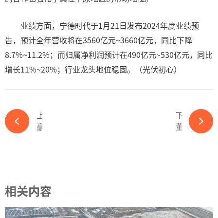
业绩方面，宁德时代于1月21日发布2024年度业绩预
告，预计全年营收将在3560亿元~3660亿元，同比下降
8.7%~11.2%；而归属净利润预计在490亿元~530亿元，同比
增长11%~20%；行业龙头地位稳固。（光伏初心）
上一篇
下一篇
豪砸10亿元！万亿能源央企成立光伏新公司-必赢体育app官方平台
董事长副总同日辞职！500亿能源巨头高层巨变-必赢体育app官方平台
相关内容