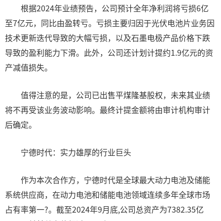
根据2024年业绩预告，公司预计全年净利润将亏损6亿
至7亿元，同比由盈转亏。亏损主要归因于光伏电池片业务因
技术更新迭代导致的大幅亏损，以及石墨电极产品价格下跌
导致的盈利能力下滑。此外，公司还计划计提约1.9亿元的资
产减值损失。
值得注意的是，公司已出售平煤隆基股权，未来其业绩
将不再受该业务波动影响。最终计提金额将由审计机构审计
后确定。
宁德时代：实力雄厚的行业巨头
作为本次合作方，宁德时代是全球最大动力电池及储能
系统供应商，在动力电池和储能电池领域连续多年全球市场
占有率第一?。截至2024年9月底,公司总资产为7382.35亿