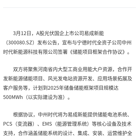
3月12日，A股光伏国企上市公司易成新能
（300080.SZ）发布公告，宣布与宁德时代全资子公司中州
时代新能源科技有限公司签署《储能项目框架合作协议》。
双方将聚焦河南省内大型工商业用能大户资源，合作开
发新能源储能项目、风光发电站资源开发、应用场景拓展及
客户服务等，计划到2025年储备储能框架项目规模达
500MWh（以实际建设为准）。
根据协议，中州时代将为易成新能提供储能电池系统、
PCS（变流器）、EMS（能源管理系统）等核心设备及技术
支持，合作涵盖储能系统的设计、集成、安装、运营维护全