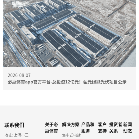
2026-08-07
必赢体育app官方平台-总投资12亿元！弘元绿能光伏项目公示
联系我们
关于必
解决方案
产品和
客户
投资者
新闻
赢体育
服务
支持
关系
动态
地址: 上海市三
集中式电站