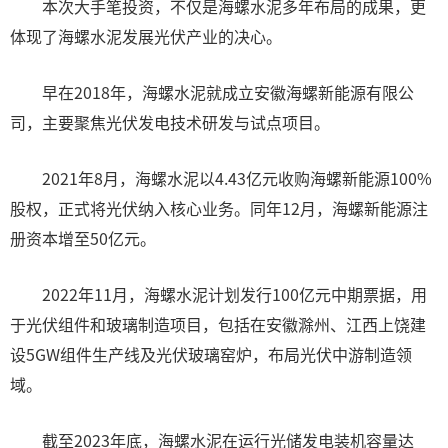
本次大手笔投资，不仅是海螺水泥多年布局的成果，更
体现了海螺水泥发展光伏产业的决心。
早在2018年，海螺水泥就成立安徽海螺新能源有限公
司，主要聚焦光伏发电技术研发与试点项目。
2021年8月，海螺水泥以4.43亿元收购海螺新能源100%
股权，正式将光伏纳入核心业务。同年12月，海螺新能源注
册资本增至50亿元。
2022年11月，海螺水泥计划发行100亿元中期票据，用
于光伏组件和玻璃制造项目，包括在安徽滁州、江西上饶建
设5GW组件生产线及光伏玻璃窑炉，布局光伏中游制造领
域。
截至2023年底，海螺水泥在运行光储发电装机容量达