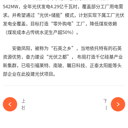
542MW，全年光伏发电4.29亿千瓦时，覆盖部分工厂用电需
求。并希望通过“光伏+储能”模式，计划实现下属工厂光伏
发电全覆盖，目标打造“零外购电”工厂，降低煤炭依赖
（煤炭成本占传统水泥生产超50%）。
安徽凤阳，被称为“石英之乡”，当地依托特有的石英
资源优势，奋力建设“光伏之都”， 布局打造千亿硅基产业
新集群，已吸引福莱特、南玻、瞩日科技、正泰太阳能等头
部企业在此投建光伏项目。
上一篇
下一篇
抄底BC！又一组件龙头逆势大扩产-必赢体育app官方平台
【聚焦】硒化锑（Sb2Se3）薄膜太阳能电池研究热情较高 电转化效率将持续提升-必赢体育app官方平台