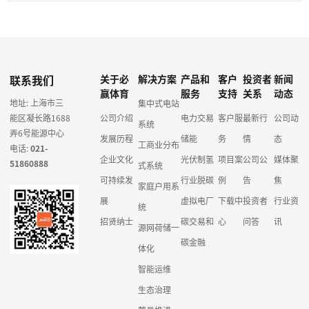
联系我们
关于必
解决方案
产品和
客户
投资者
新闻
赢体育
服务
支持
关系
动态
地址: 上海市三
集中式电站
能区凝长路1688
公司介绍
电力交易
客户服
最新行
公司动
系统
弄6号能源中心
发展历程
储能
务
情
态
工商业分布
电话:
021-
企业文化
光伏制氢
项目案
公司公
媒体聚
51860888
式系统
可持续发
行业脱碳
例
告
焦
家庭户用系
展
虚拟电厂
下载中
投资者
行业资
统
招贤纳士
碳交易和
心
问答
讯
源网荷储一
碳金融
体化
智能运维
生态治理