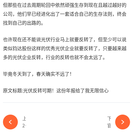
但那些在过去周期轮回中依然顽强生存到现在且越过越好的
公司，他们早已经进化出了一套适合自己的生存法则，终会
找到自己的出路的。
也许现在还不能说光伏行业马上就要反转了，但至少可以说
类似钧达股份这样的优秀光伏企业就要反转了，只要越来越
多的光伏企业反转，行业的反转也就不会太远了。
毕竟冬天到了，春天确实不远了！
原文标题:光伏反转可期！这份年报给了我无限信心
上一篇
下一篇
2026年，全球光伏单年装机量或将冲上1000吉瓦-必赢体育app官方平台
官方数据出炉！1-2月光伏新增装机同比增长7.5%!-必赢体育app官方平台