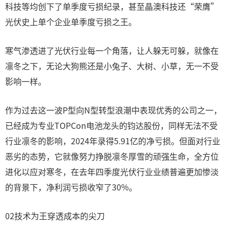
科技等均创下了单季度亏损纪录，甚至晶澳科技还“荣膺”
光伏史上单个企业单季度亏损之王。
寒气渗透进了光伏行业每一个角落，让人躲无可躲，就像在
凛冬之下，无论大狗熊还是小兔子、大树、小草，无一不受
影响一样。
作为过去这一波P型向N型转型浪潮中表现优秀的公司之一，
已经成为专业TOPCon电池龙头的钧达股份，同样无法不受
行业凛冬的影响，2024年录得5.91亿的净亏损。但面对行业
恶劣的态势，它就像努力挣脱凛冬厚雪的顽强生命，全方位
进化以应对寒冬，在去年四季度光伏行业业绩普遍更加惨淡
的背景下，净利润亏损收窄了30%。
02技术为王穿透成本的尖刀