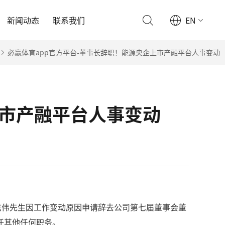
新闻动态
联系我们
EN
必赢体育app官方平台-董事长辞职！能源央企上市产融平台人事变动
上市产融平台人事变动
志伟先生因工作变动原因申请辞去公司第七届董事会董
任其他任何职务。