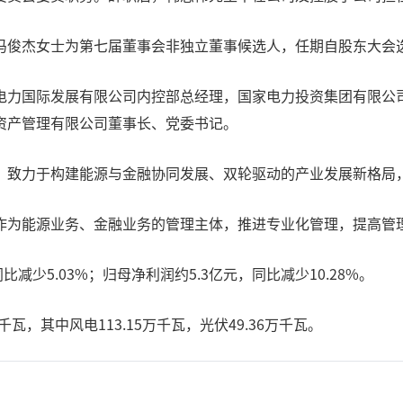
冯俊杰女士为第七届董事会非独立董事候选人，任期自股东大会
电力国际发展有限公司内控部总经理，国家电力投资集团有限公
资产管理有限公司董事长、党委书记。
，致力于构建能源与金融协同发展、双轮驱动的产业发展新格局
作为能源业务、金融业务的管理主体，推进专业化管理，提高管
比减少5.03%；归母净利润约5.3亿元，同比减少10.28%。
千瓦，其中风电113.15万千瓦，光伏49.36万千瓦。