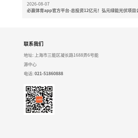
2026-08-07
必赢体育app官方平台-总投资12亿元！弘元绿能光伏项目
联系我们
地址: 上海市三能区凝长路1688弄6号能
源中心
电话:
021-51860888