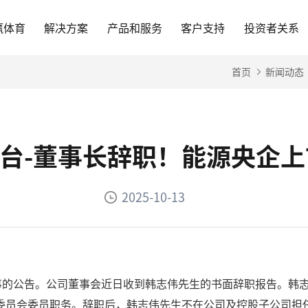
赢体育
解决方案
产品和服务
客户支持
投资者关系
首页
新闻动态
平台-董事长辞职！能源央企
2025-10-13
董事的公告。公司董事会近日收到韩志伟先生的书面辞职报告。韩
委员会委员职务。辞职后，韩志伟先生不在公司及控股子公司担