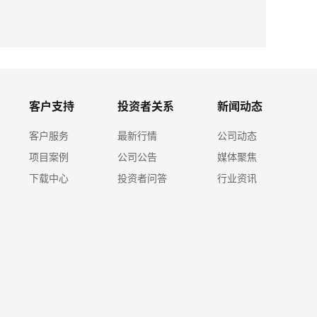
2026-08
必赢体育
客户支持
投资者关系
新闻动态
客户服务
最新行情
公司动态
项目案例
公司公告
媒体聚焦
下载中心
投资者问答
行业资讯