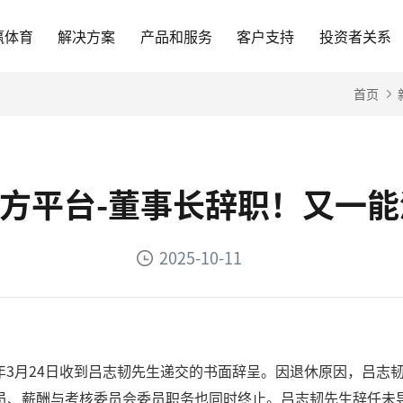
赢体育
解决方案
产品和服务
客户支持
投资者关系
首页
官方平台-董事长辞职！又一
2025-10-11
25年3月24日收到吕志韧先生递交的书面辞呈。因退休原因，吕
员、薪酬与考核委员会委员职务也同时终止。吕志韧先生辞任未