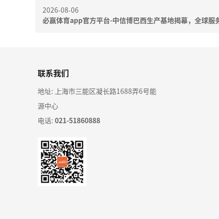
2026-08-06
必赢体育app官方平台-中信博巴西生产基地揭幕，全球服
联系我们
地址: 上海市三能区凝长路1688弄6号能
源中心
电话:
021-51860888