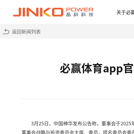
关于必
返回新闻列表
必赢体育app
3月25日，中国神华发布公告称，董事会于20
董事会战略与投资委员会主席、委员，提名委员会委