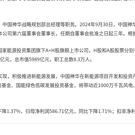
中国神华战略规划部总经理等职务。2024年9月30日，中国
本公司第六届董事会董事长，任期自董事会批准之日起三年。根
国家能源投资集团旗下A+H股旗舰上市公司，H股和A股股票分别于2
亿元，总市值5989亿元，职工总数8.3万人。
实现，积极推进新能源发展，中国神华在新能源项目开发和投资
投资基金、国能绿色低碳发展投资基金，将带动近1000万千瓦风
降1.37%，归母净利润586.71亿元，同比下降1.71%；扣非净利润