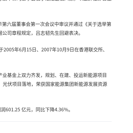
神华第六届董事会第一次会议中审议并通过《关于选举第
据公司章程规定，吕志韧先生回避表决。
005年6月15日、2007年10月9日在香港联交所、
产业基金上双力齐发，规划、在建、投运新能源项目
电、光伏项目落地，荣获国家能源集团新能源发展资源
601.25 亿元，同比下降4.36%。