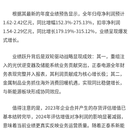
根据其最新的年度业绩预告显示，全年归母净利润预计
1.62-2.42亿元，同比增幅152.3%-275.13%，扣非净利润
1.54-2.29亿元，同比增长179.19%-315.12%，业绩呈现爆发
式增长。
业绩跃升背后是双轮驱动战略显现成效：其一，重组注
入的光伏逆变器及储能系统业务贡献突出，正泰电源全年财
务表现完整并入报表，其利润贡献成为核心增长极；其二，
金属制品业务抓住海外消费回暖机遇，实现同比稳健增长，
与新能源板块形成协同效应。
值得注意的是，2023年企业合并产生的存货评估增值已
基本结转完毕，2024年评估增值对净利润的影响显著减弱，
意味着当前业绩更真实反映业务运营质量。随着正泰系新能