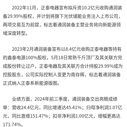
2022年11月，正泰电器宣布拟斥资10.2亿元收购通润装
备29.99%股权，并计划将旗下光伏储能业务注入上市公司，
两项交易互为前提，标志着通润装备主营业务将向新能源领
域深度转型。
2023年2月通润装备宣布以8.4亿元收购正泰电器等持有
的盎泰电源100%股权，5月18日常熟千斤顶厂及其关联方完
成股份转让过户，正泰电器及其关联方合计持股29.99%成为
控股股东，公司实际控制人变更为南存辉，标志着通润装备
正式纳入正泰系新能源版图。
业绩方面，2024年前三季度，通润装备交出亮眼成绩
单：营收24.4亿元，同比增速达45.41%；归母净利润1.07亿
元，同比激增151.47%；扣非净利润1.00亿元，增幅更高达
171.74%。