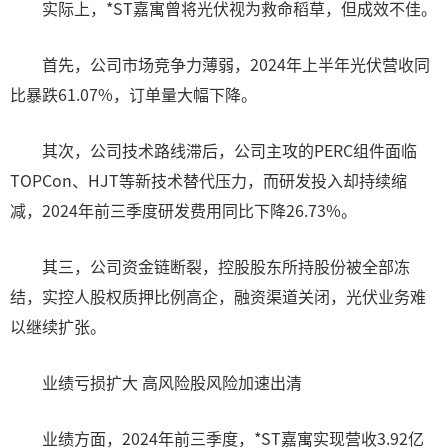
实际上，*ST嘉寓曾将光伏视为救命稻草，但成效不佳。
首先，公司市场竞争力薄弱，2024年上半年光伏营收同
比暴跌61.07%，订单量大幅下降。
其次，公司技术路线滞后，公司主攻的PERC组件面临
TOPCon、HJT等新技术替代压力，而研发投入却持续缩
减，2024年前三季度研发费用同比下降26.73%。
其三，公司资金链断裂，控股股东所持股份被全部冻
结，实控人股权质押比例高企，融资渠道关闭，光伏业务难
以继续扩张。
业绩亏损扩大 高风险股风险加速出清
业绩方面，2024年前三季度，*ST嘉寓实现营收3.92亿