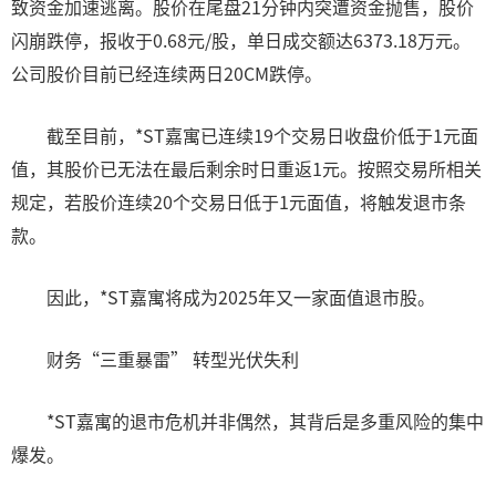
致资金加速逃离。股价在尾盘21分钟内突遭资金抛售，股价
闪崩跌停，报收于0.68元/股，单日成交额达6373.18万元。
公司股价目前已经连续两日20CM跌停。
截至目前，*ST嘉寓已连续19个交易日收盘价低于1元面
值，其股价已无法在最后剩余时日重返1元。按照交易所相关
规定，若股价连续20个交易日低于1元面值，将触发退市条
款。
因此，*ST嘉寓将成为2025年又一家面值退市股。
财务“三重暴雷” 转型光伏失利
*ST嘉寓的退市危机并非偶然，其背后是多重风险的集中
爆发。