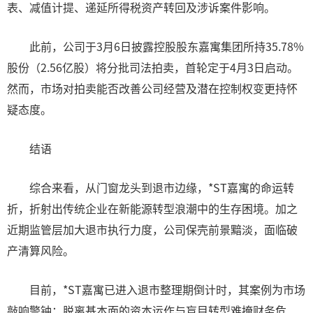
表、减值计提、递延所得税资产转回及涉诉案件影响。
此前，公司于3月6日披露控股股东嘉寓集团所持35.78%
股份（2.56亿股）将分批司法拍卖，首轮定于4月3日启动。
然而，市场对拍卖能否改善公司经营及潜在控制权变更持怀
疑态度。
结语
综合来看，从门窗龙头到退市边缘，*ST嘉寓的命运转
折，折射出传统企业在新能源转型浪潮中的生存困境。加之
近期监管层加大退市执行力度，公司保壳前景黯淡，面临破
产清算风险。
目前，*ST嘉寓已进入退市整理期倒计时，其案例为市场
敲响警钟：脱离基本面的资本运作与盲目转型难掩财务危