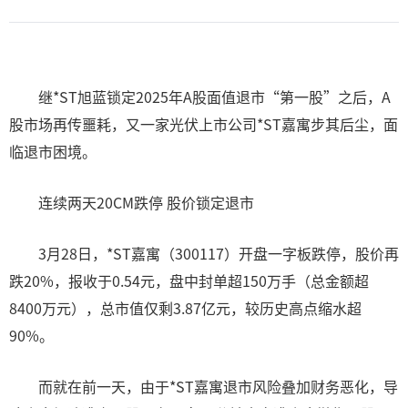
继*ST旭蓝锁定2025年A股面值退市“第一股”之后，A
股市场再传噩耗，又一家光伏上市公司*ST嘉寓步其后尘，面
临退市困境。
连续两天20CM跌停 股价锁定退市
3月28日，*ST嘉寓（300117）开盘一字板跌停，股价再
跌20%，报收于0.54元，盘中封单超150万手（总金额超
8400万元），总市值仅剩3.87亿元，较历史高点缩水超
90%。
而就在前一天，由于*ST嘉寓退市风险叠加财务恶化，导