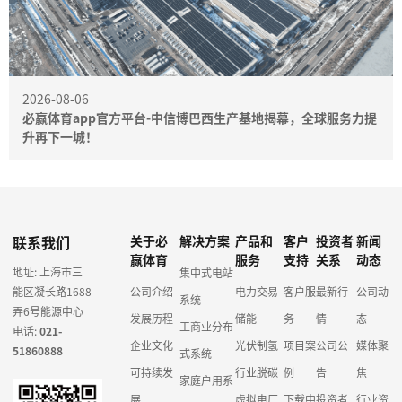
2026-08-06
必赢体育app官方平台-中信博巴西生产基地揭幕，全球服务力提
升再下一城！
联系我们
关于必
解决方案
产品和
客户
投资者
新闻
赢体育
服务
支持
关系
动态
地址: 上海市三
集中式电站
能区凝长路1688
公司介绍
电力交易
客户服
最新行
公司动
系统
弄6号能源中心
发展历程
储能
务
情
态
工商业分布
电话:
021-
企业文化
光伏制氢
项目案
公司公
媒体聚
51860888
式系统
可持续发
行业脱碳
例
告
焦
家庭户用系
展
虚拟电厂
下载中
投资者
行业资