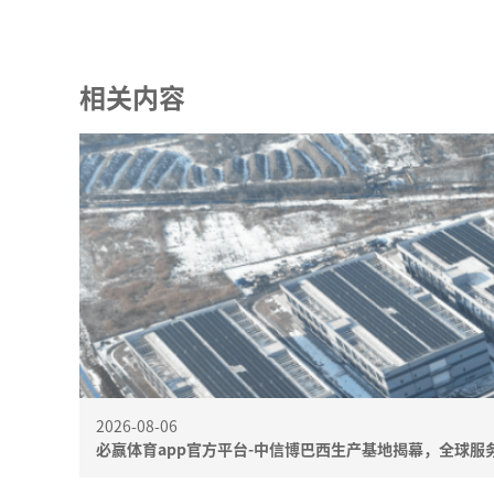
相关内容
2026-08-06
必赢体育app官方平台-中信博巴西生产基地揭幕，全球服