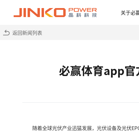
关于必
返回新闻列表
必赢体育app
随着全球光伏产业迅猛发展，光伏设备及光伏EP