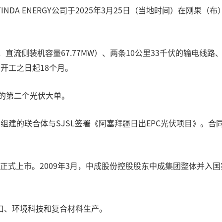
DA ENERGY公司于2025年3月25日（当地时间）在刚果
，直流侧装机容量67.77MW）、两条10公里33千伏的输电线路
自开工之日起18个月。
下的第二个光伏大单。
其组建的联合体与SJSL签署《阿塞拜疆日出EPC光伏项目》。合同
就已正式上市。2009年3月，中成股份控股股东中成集团整体并
口、环境科技和复合材料生产。