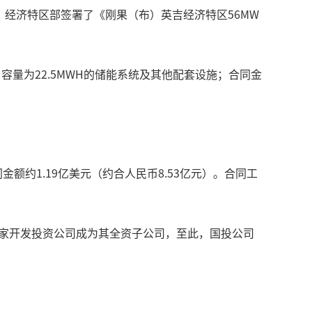
（布）经济特区部签署了《刚果（布）英吉经济特区56MW
、容量为22.5MWH的储能系统及其他配套设施；合同金
金额约1.19亿美元（约合人民币8.53亿元）。合同工
入国家开发投资公司成为其全资子公司，至此，国投公司