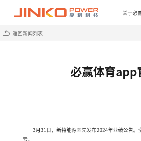
关于必
返回新闻列表
必赢体育app
3月31日，新特能源率先发布2024年业绩公告。全
亏。