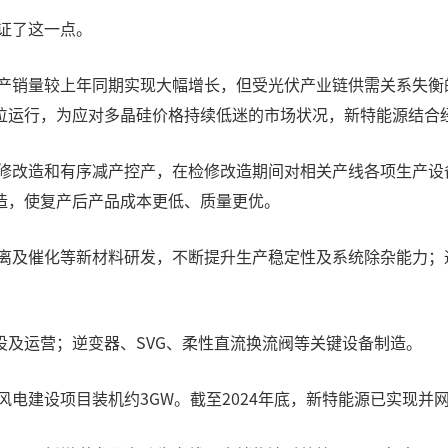
印证了这一点。
，产销量较上年同期实现大幅增长，但受光伏产业链供需关系失衡的
位运行，为应对多晶硅价格持续低迷的市场状况，新特能源结合
检修改造和有序减产控产，在检修改造期间对相关产线各项生产
造，使复产后产品成本更低、质量更优。
分离及催化等新材料研发，不断提升生产稳定性及系统除杂能力
及运营；逆变器、SVG、柔性直流换流阀等关键设备制造。
风电建设项目装机约3GW。截至2024年底，新特能源已实现并网