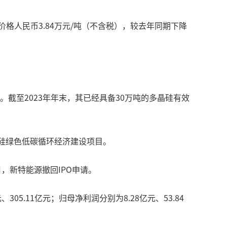
格人民币3.84万元/吨（不含税），较去年同期下降
。截至2023年年末，其已经具备30万吨的多晶硅有效
晶硅绿色低碳循环经济建设项目。
月，新特能源撤回IPO申请。
305.11亿元；归母净利润分别为8.28亿元、53.84