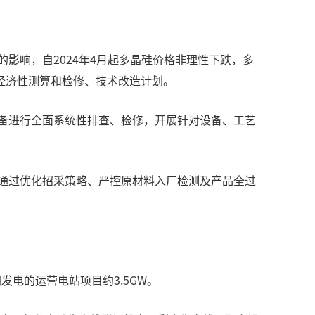
影响，自2024年4月起多晶硅价格非理性下跌，多
经济性测算和检修、技术改造计划。
设备进行全面系统性排查、检修，开展针对设备、工艺
；通过优化招采策略、严控原材料入厂检测及产品全过
发电的运营电站项目约3.5GW。