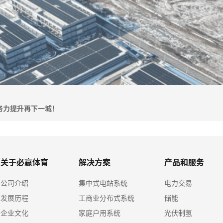
务力提升再下一城！
关于必赢体育
解决方案
产品和服务
公司介绍
集中式电站系统
电力交易
发展历程
工商业分布式系统
储能
企业文化
家庭户用系统
光伏制氢