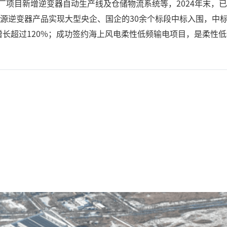
工厂项目新增逆变器自动生产线及仓储物流系统等，2024年末
新特能源逆变器产品实现大型央企、国企的30余个标段中标入围，
期增长超过120%；成功签约海上风电柔性低频输电项目，是柔