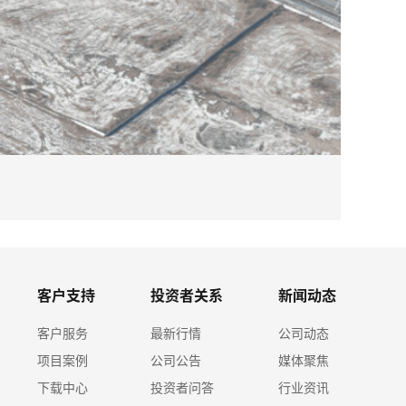
2026-08
必赢体育
客户支持
投资者关系
新闻动态
客户服务
最新行情
公司动态
项目案例
公司公告
媒体聚焦
下载中心
投资者问答
行业资讯