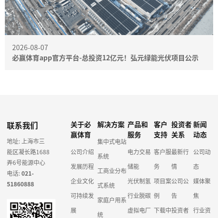
2026-08-07
必赢体育app官方平台-总投资12亿元！弘元绿能光伏项目公示
联系我们
关于必
解决方案
产品和
客户
投资者
新闻
赢体育
服务
支持
关系
动态
地址: 上海市三
集中式电站
能区凝长路1688
公司介绍
电力交易
客户服
最新行
公司动
系统
弄6号能源中心
发展历程
储能
务
情
态
工商业分布
电话:
021-
企业文化
光伏制氢
项目案
公司公
媒体聚
51860888
式系统
可持续发
行业脱碳
例
告
焦
家庭户用系
展
虚拟电厂
下载中
投资者
行业资
统