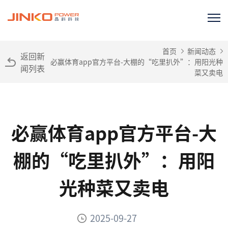
首页
新闻动态
返回新
必赢体育app官方平台-大棚的“吃里扒外”：用阳光种
闻列表
菜又卖电
必赢体育app官方平台-大
棚的“吃里扒外”：用阳
光种菜又卖电
2025-09-27