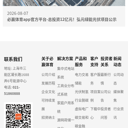
2026-08-07
必赢体育app官方平台-总投资12亿元！弘元绿能光伏项目公示
联系我们
关于必
解决方案
产品和
客户
投资者
新闻
赢体育
服务
支持
关系
动态
地址: 上海市三
集中式电站
能区凝长路1688
公司介绍
电力交易
客户服
最新行
公司动
系统
弄6号能源中心
发展历程
储能
务
情
态
工商业分布
电话:
021-
企业文化
光伏制氢
项目案
公司公
媒体聚
51860888
式系统
可持续发
行业脱碳
例
告
焦
家庭户用系
展
虚拟电厂
下载中
投资者
行业资
统
招贤纳士
碳交易和
心
问答
讯
源网荷储一
碳金融