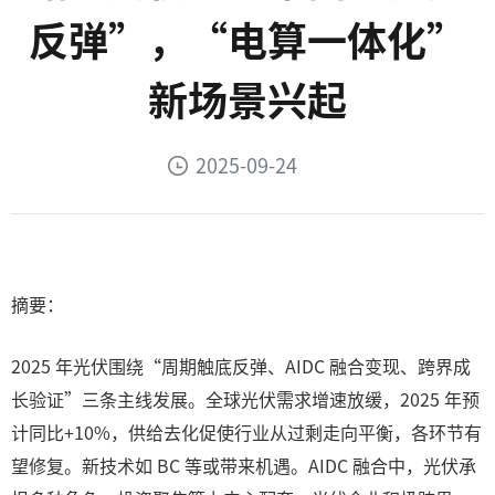
反弹”，“电算一体化”
新场景兴起
2025-09-24
摘要：
2025 年光伏围绕“周期触底反弹、AIDC 融合变现、跨界成
长验证”三条主线发展。全球光伏需求增速放缓，2025 年预
计同比+10%，供给去化促使行业从过剩走向平衡，各环节有
望修复。新技术如 BC 等或带来机遇。AIDC 融合中，光伏承