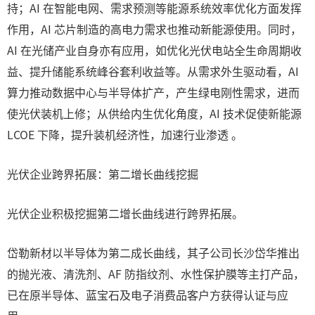
持；AI 在智能电网、需求预测等能源系统效率优化方面发挥
作用，AI 芯片制造的高电力需求也推动新能源使用。同时，
AI 在光储产业自身亦有应用，如优化光伏电站全生命周期收
益、提升储能系统峰谷套利收益等。从需求外生驱动看，AI
算力推动数据中心与半导体扩产，产生绿电刚性需求，进而
使光伏装机上修；从供给内生优化角度，AI 技术促使新能源
LCOE 下降，提升装机经济性，加速行业渗透 。
光伏企业跨界拓展：第二增长曲线挖掘
光伏企业积极挖掘第二增长曲线进行跨界拓展。
岱勒新材以半导体为第二成长曲线，其子公司长沙岱华推出
的抛光液、清洗剂、AF 防指纹剂、水性保护膜等主打产品，
已在原半导体、蓝宝石及电子消费品客户方获得认证与应