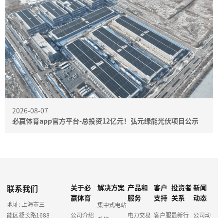
2026-08-07
必赢体育app官方平台-总投资12亿元！弘元绿能光伏项目公示
联系我们
关于必
解决方案
产品和
客户
投资者
新闻
赢体育
服务
支持
关系
动态
地址: 上海市三
集中式电站
能区凝长路1688
公司介绍
电力交易
客户服
最新行
公司动