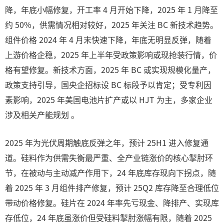
降，年底小幅修复，开工率 4 月开始下降，2025 年 1 月降至
约 50%，供需情况相对较好，2025 年关注 BC 新技术趋势。
组件价格 2024 年 4 月末快速下降，年底无明显反弹，随着
上游价格企稳，2025 年上半年受政策影响或现抢装行情，价
格有望修复。新技术方面，2025 年 BC 或实现规模化量产，
政策支持引导，国央企招标设 BC 标段予以肯定；受专利因
素影响，2025 年美国电池片扩产或以 HJT 为主，多家企业
涉及相关产能规划 。
2025 年为光伏周期触底反弹之年，预计 25H1 进入修复通
道。硅料作为供需失衡最严重、全产业链涨价的核心掣肘环
节，在被动与主动减产作用下，24 年底库存现向下拐点，随
着 2025 年 3 月组件排产修复，预计 25Q2 库存降至合理低位
带动价格修复。硅片在 2024 年率先亏现金、降排产、实现库
存低位，24 年底虽涨价但受硅料掣肘涨幅有限，随着 2025