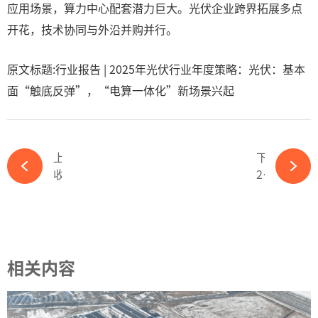
应用场景，算力中心配套潜力巨大。光伏企业跨界拓展多点
开花，技术协同与外沿并购并行。
原文标题:行业报告 | 2025年光伏行业年度策略：光伏：基本
面“触底反弹”，“电算一体化”新场景兴起
上一篇
下一篇
收购中东资产！百亿光伏龙头再下一城-必赢体育app官方平台
24家机构股东减持离场，横店东磁怎么了？-必赢体育app官方平台
相关内容