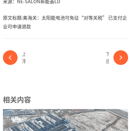
来源：NE-SALON新能荟LD
原文标题:美海关：太阳能电池可免征“对等关税” 已支付企
业可申请退款
上一篇
下一篇
净利暴涨1279.08%！又一光伏龙头财报出炉-必赢体育app官方平台
总投资30.2亿元！又一光伏项目获批-必赢体育app官方平台
相关内容