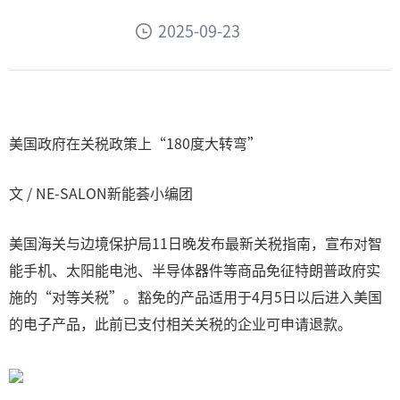
2025-09-23
美国政府在关税政策上“180度大转弯”
文 / NE-SALON新能荟小编团
美国海关与边境保护局11日晚发布最新关税指南，宣布对智
能手机、太阳能电池、半导体器件等商品免征特朗普政府实
施的“对等关税”。豁免的产品适用于4月5日以后进入美国
的电子产品，此前已支付相关关税的企业可申请退款。