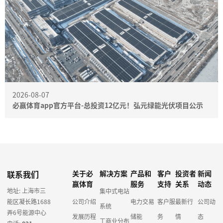
2026-08-07
必赢体育app官方平台-总投资12亿元！弘元绿能光伏项目公示
联系我们
关于必
解决方案
产品和
客户
投资者
新闻
赢体育
服务
支持
关系
动态
地址: 上海市三
集中式电站
能区凝长路1688
公司介绍
电力交易
客户服
最新行
公司动
系统
弄6号能源中心
发展历程
储能
务
情
态
工商业分布