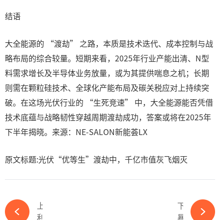
结语
大全能源的 “渡劫” 之路，本质是技术迭代、成本控制与战
略布局的综合较量。短期来看，2025年行业产能出清、N型
料需求增长及半导体业务放量，或为其提供喘息之机；长期
则需在颗粒硅技术、全球化产能布局及碳关税应对上持续突
破。在这场光伏行业的 “生死竞速” 中，大全能源能否凭借
技术底蕴与战略韧性穿越周期渡劫成功，答案或将在2025年
下半年揭晓。来源：NE-SALON新能荟LX
原文标题:光伏“优等生”渡劫中，千亿市值灰飞烟灭
上一篇
下一篇
利润暴涨！两大光伏龙头第一季度业绩开门红-必赢体育app官方平台
暴降636.04%！又一光伏龙头2025Q1业绩出炉-必赢体育app官方平台