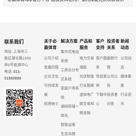
联系我们
关于必
解决方案
产品和
客户
投资者
新闻
赢体育
服务
支持
关系
动态
地址: 上海市三
集中式电站
能区凝长路1688
公司介绍
电力交易
客户服
最新行
公司动
系统
弄6号能源中心
发展历程
储能
务
情
态
工商业分布
电话:
021-
企业文化
光伏制氢
项目案
公司公
媒体聚
51860888
式系统
可持续发
行业脱碳
例
告
焦
家庭户用系
展
虚拟电厂
下载中
投资者
行业资
统
招贤纳士
碳交易和
心
问答
讯
源网荷储一
碳金融
体化
智能运维
生态治理