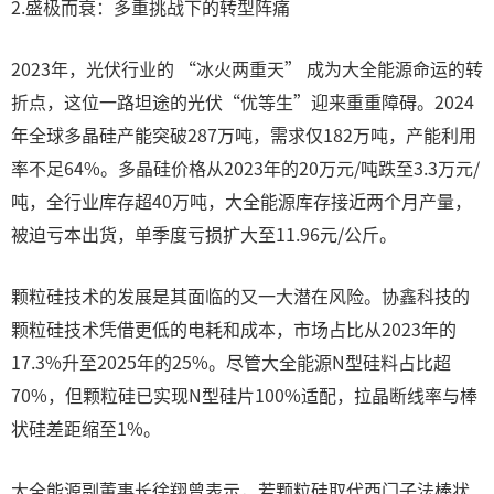
2.盛极而衰：多重挑战下的转型阵痛
2023年，光伏行业的 “冰火两重天” 成为大全能源命运的转
折点，这位一路坦途的光伏“优等生”迎来重重障碍。2024
年全球多晶硅产能突破287万吨，需求仅182万吨，产能利用
率不足64%。多晶硅价格从2023年的20万元/吨跌至3.3万元/
吨，全行业库存超40万吨，大全能源库存接近两个月产量，
被迫亏本出货，单季度亏损扩大至11.96元/公斤。
颗粒硅技术的发展是其面临的又一大潜在风险。协鑫科技的
颗粒硅技术凭借更低的电耗和成本，市场占比从2023年的
17.3%升至2025年的25%。尽管大全能源N型硅料占比超
70%，但颗粒硅已实现N型硅片100%适配，拉晶断线率与棒
状硅差距缩至1%。
大全能源副董事长徐翔曾表示，若颗粒硅取代西门子法棒状