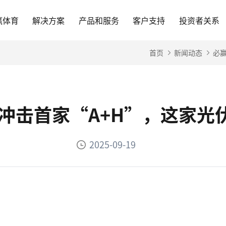
赢体育
解决方案
产品和服务
客户支持
投资者关系
首页
新闻动态
必赢
-冲击首家“A+H”，这家
2025-09-19