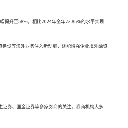
升至58%，相比2024年全年23.85%的水平实现
道建设等海外业务注入新动能，还能增强企业境外融资
民生证券、国金证券等多家券商的关注。券商机构大多