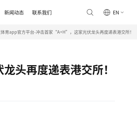
新闻动态
联系我们
EN
体育app官方平台-冲击首家“A+H”，这家光伏龙头再度递表港交所！
光伏龙头再度递表港交所！