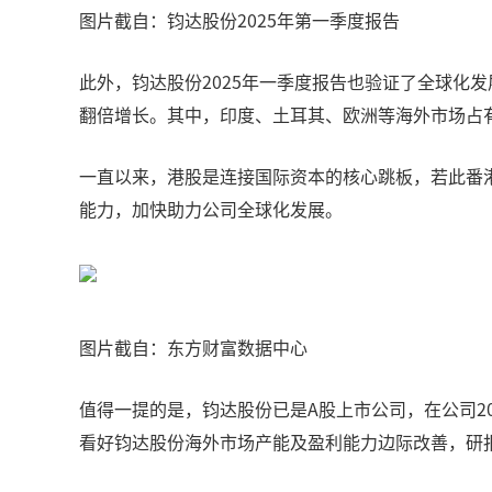
图片截自：钧达股份2025年第一季度报告
此外，钧达股份2025年一季度报告也验证了全球化发展
翻倍增长。其中，印度、土耳其、欧洲等海外市场占
一直以来，港股是连接国际资本的核心跳板，若此番
能力，加快助力公司全球化发展。
图片截自：东方财富数据中心
值得一提的是，钧达股份已是A股上市公司，在公司2
看好钧达股份海外市场产能及盈利能力边际改善，研报均