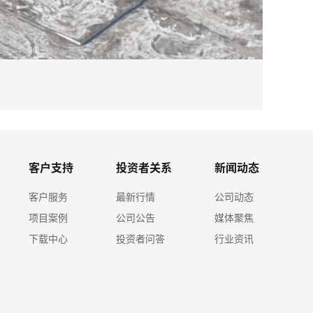
2026-08
必赢体育
客户支持
投资者关系
新闻动态
客户服务
最新行情
公司动态
项目案例
公司公告
媒体聚焦
下载中心
投资者问答
行业资讯