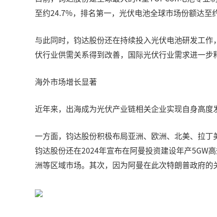
至约24.7%，排名第一，光伏电池全球市场份额达至约
与此同时，钧达股份还在持续投入光伏电池研发工作，
伏行业供需关系得到改善，国际光伏行业需求进一步
海外市场增长显著
近年来，出海成为光伏产业链相关企业实现自身高度
一方面，钧达股份积极布局亚洲、欧洲、北美、拉丁
钧达股份还在2024年宣布在阿曼投资建设年产5G
洲等区域市场。其次，因为阿曼在此次特朗普政府的