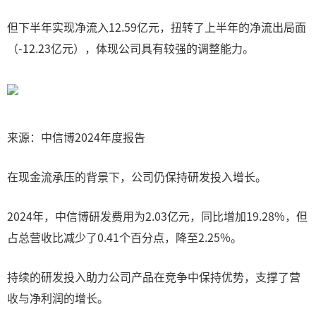
但下半年实现净流入12.59亿元，扭转了上半年的净流出局面
（-12.23亿元），体现公司具有较强的调整能力。
来源：中信博2024年度报告
在现金流承压的背景下，公司仍保持研发投入增长。
2024年，中信博研发费用为2.03亿元，同比增加19.28%，但
占总营收比减少了0.41个百分点，降至2.25%。
持续的研发投入助力公司产品在竞争中保持优势，支撑了营
收与净利润的增长。