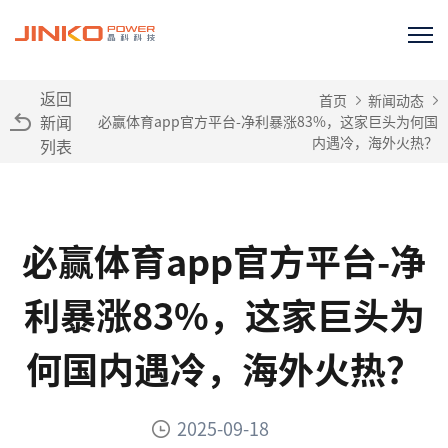
返回
首页
新闻动态
新闻
必赢体育app官方平台-净利暴涨83%，这家巨头为何国
内遇冷，海外火热？
列表
必赢体育app官方平台-净
利暴涨83%，这家巨头为
何国内遇冷，海外火热？
2025-09-18