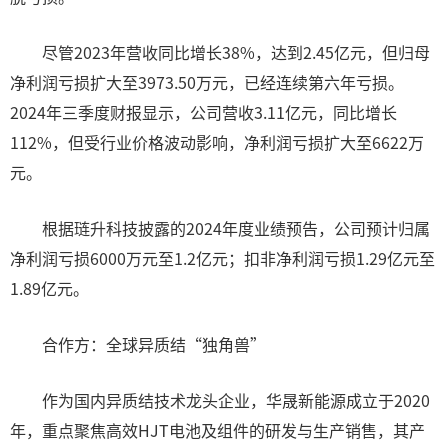
尽管2023年营收同比增长38%，达到2.45亿元，但归母
净利润亏损扩大至3973.50万元，已经连续第六年亏损。
2024年三季度财报显示，公司营收3.11亿元，同比增长
112%，但受行业价格波动影响，净利润亏损扩大至6622万
元。
根据琏升科技披露的2024年度业绩预告，公司预计归属
净利润亏损6000万元至1.2亿元；扣非净利润亏损1.29亿元至
1.89亿元。
合作方：全球异质结“独角兽”
作为国内异质结技术龙头企业，华晟新能源成立于2020
年，重点聚焦高效HJT电池及组件的研发与生产销售，其产