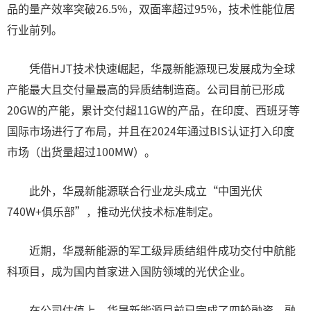
品的量产效率突破26.5%，双面率超过95%，技术性能位居
行业前列。
凭借HJT技术快速崛起，华晟新能源现已发展成为全球
产能最大且交付量最高的异质结制造商。公司目前已形成
20GW的产能，累计交付超11GW的产品，在印度、西班牙等
国际市场进行了布局，并且在2024年通过BIS认证打入印度
市场（出货量超过100MW）。
此外，华晟新能源联合行业龙头成立“中国光伏
740W+俱乐部”，推动光伏技术标准制定。
近期，华晟新能源的军工级异质结组件成功交付中航能
科项目，成为国内首家进入国防领域的光伏企业。
在公司估值上，华晟新能源目前已完成了四轮融资，融