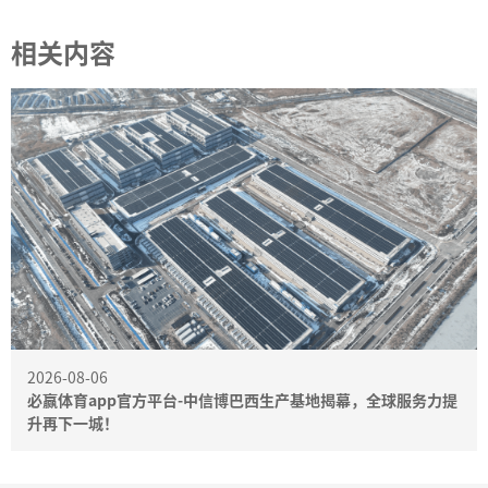
相关内容
2026-08-06
必赢体育app官方平台-中信博巴西生产基地揭幕，全球服务力提
升再下一城！