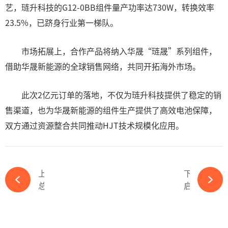
艺，琏升科技的G12-0BB组件量产功率达730W，转换效率
23.5%，已跻身行业第一梯队。
市场拓展上，合作产品将纳入华晟“琏晟”系列组件，
借助华晟新能源的全球销售网络，共同开拓海外市场。
此次2亿元订单的落地，不仅为琏升科技提供了稳定的销
售渠道，也为华晟新能源的组件生产提供了高效电池保障，
双方通过资源整合共同推动HJT技术规模化应用。
上一篇
下一篇
总投资73亿！又一光伏龙头组件工厂扩产-必赢体育app官方平台
启动申购！又一光伏“小巨人”即将上市-必赢体育app官方平台