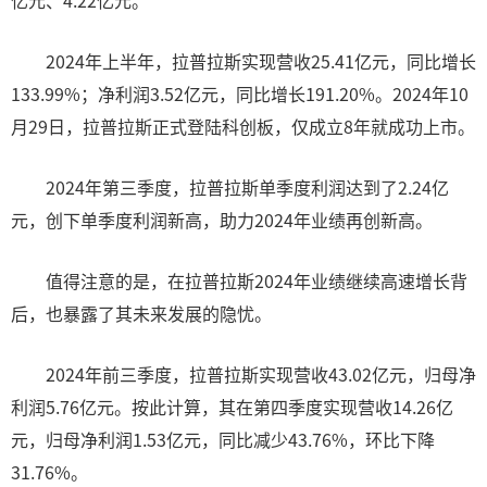
亿元、4.22亿元。
2024年上半年，拉普拉斯实现营收25.41亿元，同比增长
133.99%；净利润3.52亿元，同比增长191.20%。2024年10
月29日，拉普拉斯正式登陆科创板，仅成立8年就成功上市。
2024年第三季度，拉普拉斯单季度利润达到了2.24亿
元，创下单季度利润新高，助力2024年业绩再创新高。
值得注意的是，在拉普拉斯2024年业绩继续高速增长背
后，也暴露了其未来发展的隐忧。
2024年前三季度，拉普拉斯实现营收43.02亿元，归母净
利润5.76亿元。按此计算，其在第四季度实现营收14.26亿
元，归母净利润1.53亿元，同比减少43.76%，环比下降
31.76%。