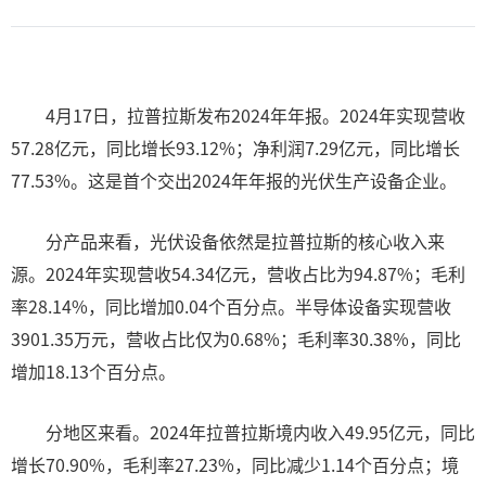
4月17日，拉普拉斯发布2024年年报。2024年实现营收
57.28亿元，同比增长93.12%；净利润7.29亿元，同比增长
77.53%。这是首个交出2024年年报的光伏生产设备企业。
分产品来看，光伏设备依然是拉普拉斯的核心收入来
源。2024年实现营收54.34亿元，营收占比为94.87%；毛利
率28.14%，同比增加0.04个百分点。半导体设备实现营收
3901.35万元，营收占比仅为0.68%；毛利率30.38%，同比
增加18.13个百分点。
分地区来看。2024年拉普拉斯境内收入49.95亿元，同比
增长70.90%，毛利率27.23%，同比减少1.14个百分点；境