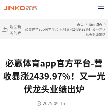
首页
新闻动态
返回新
必赢体育app官方平台-营收暴涨2439.97%！又一光伏
闻列表
龙头业绩出炉
必赢体育app官方平台-营
收暴涨2439.97%！又一光
伏龙头业绩出炉
2025-09-16