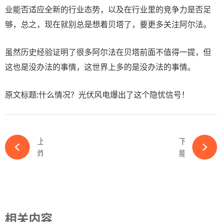
业能否适应全新的行业态势，以及在行业里的竞争力是否足
够，总之，现在就别总是想着贝塔了，要更多关注阿尔法。
虽然历史经验证明了很多阿尔法在贝塔前面不值得一提，但
这也是没办法的事情，这世界上多的是没办法的事情。
原文标题:什么情况？光伏风电爆出了这个隐忧信号！
上一篇
下一篇
炸裂！光伏巨头第一季度业绩继续大涨-必赢体育app官方平台
能环宝分析：家电巨头跨界光伏赛道，中国企业的二次突围策略-必赢体育app官方平台
相关内容