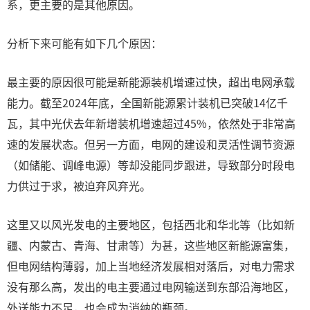
系，更主要的是其他原因。
分析下来可能有如下几个原因：
最主要的原因很可能是新能源装机增速过快，超出电网承载
能力。截至2024年底，全国新能源累计装机已突破14亿千
瓦，其中光伏去年新增装机增速超过45%，依然处于非常高
速的发展状态。但另一方面，电网的建设和灵活性调节资源
（如储能、调峰电源）等却没能同步跟进，导致部分时段电
力供过于求，被迫弃风弃光。
这里又以风光发电的主要地区，包括西北和华北等（比如新
疆、内蒙古、青海、甘肃等）为甚，这些地区新能源富集，
但电网结构薄弱，加上当地经济发展相对落后，对电力需求
没有那么高，发出的电主要通过电网输送到东部沿海地区，
外送能力不足，也会成为消纳的瓶颈。