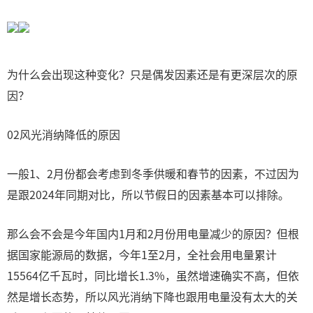
为什么会出现这种变化？只是偶发因素还是有更深层次的原
因？
02风光消纳降低的原因
一般1、2月份都会考虑到冬季供暖和春节的因素，不过因为
是跟2024年同期对比，所以节假日的因素基本可以排除。
那么会不会是今年国内1月和2月份用电量减少的原因？但根
据国家能源局的数据，今年1至2月，全社会用电量累计
15564亿千瓦时，同比增长1.3%，虽然增速确实不高，但依
然是增长态势，所以风光消纳下降也跟用电量没有太大的关