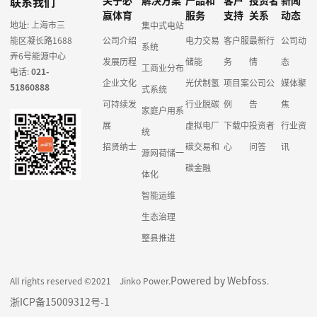
联系我们
关于必
解决方案
产品和
客户
投资者
新闻
赢体育
服务
支持
关系
动态
地址: 上海市三
集中式电站
能区凝长路1688
公司介绍
电力交易
客户服
最新行
公司动
系统
弄6号能源中心
发展历程
储能
务
情
态
工商业分布
电话:
021-
企业文化
光伏制氢
项目案
公司公
媒体聚
51860888
式系统
可持续发
行业脱碳
例
告
焦
家庭户用系
展
虚拟电厂
下载中
投资者
行业资
统
招贤纳士
碳交易和
心
问答
讯
源网荷储一
碳金融
体化
智能运维
生态治理
整县推进
Powered by Webfoss
All rights reserved ©2021 Jinko Power.
.
浙ICP备15009312号-1