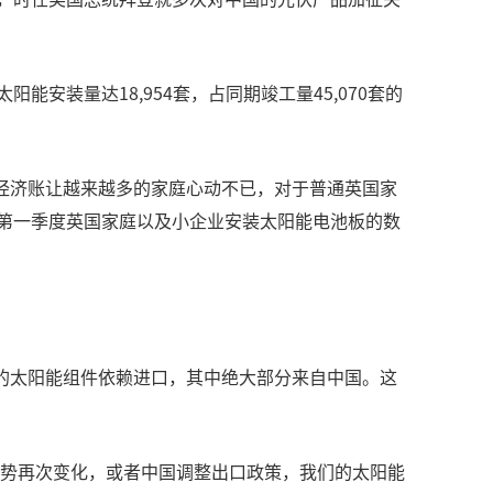
安装量达18,954套，占同期竣工量45,070套的
经济账让越来越多的家庭心动不已，对于普通英国家
年第一季度英国家庭以及小企业安装太阳能电池板的数
的太阳能组件依赖进口，其中绝大部分来自中国。这
形势再次变化，或者中国调整出口政策，我们的太阳能