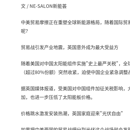
文 / NE-SALON新能荟
中美贸易摩擦正在重塑全球新能源格局，随着国际贸
呢？
贸易战引发产业地震，英国意外成为最大受益方
随着美国对中国太阳能组件实施"史上最严关税"，
（超过80%份额）突然收紧，迫使中国企业紧急调
据英国媒体报道，受美国对中国组件加征关税影响，
加，也进一步压低了太阳能板价格。
价格跳水激发安装热潮，英国家庭迎来"光伏自由"
如果把中美两国的贸易战细分到光伏这个战场就会发现