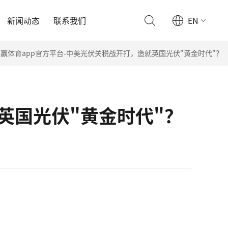
新闻动态
联系我们
EN
赢体育app官方平台-中美光伏关税战开打，造就英国光伏"黄金时代"？
英国光伏"黄金时代"？