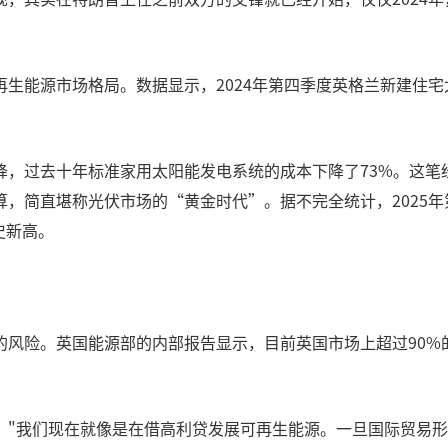
能源市场格局。数据显示，2024年第四季度英格兰新建住宅太阳能
降，过去十年标准家用太阳能发电系统的成本下降了73%。这笔
，简直堪称光伏市场的“黄金时代”。据不完全统计，2025
史新高。
的风险。英国能源部的内部报告显示，目前英国市场上超过90%
："我们现在就像是在借高利贷发展可再生能源。一旦国际贸易