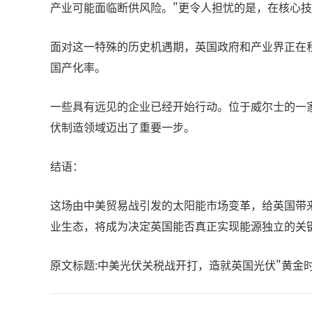
产业可能面临断供风险。"更令人担忧的是，在核心
面对这一特殊的历史机遇期，英国政府和产业界正在积
国产化率。
一些具有远见的企业已经开始行动。位于威尔士的一家
伏制造领域迈出了重要一步。
结语：
这场由中美贸易战引发的太阳能市场变革，给英国带
业生态，将成为决定英国能否真正实现能源独立的关键。
原文标题:中美光伏关税战开打，造就英国光伏"黄金时