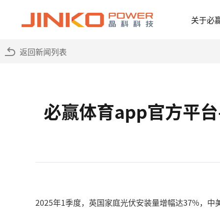
关于必
返回新闻列表
必赢体育app官方平
2025年1季度，英国家庭光伏安装量增幅达37%，