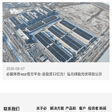
2026-08-07
必赢体育app官方平台-总投资12亿元！弘元绿能光伏项目公示
联系我们
关于必
解决方案
产品和
客户
投资者
新闻