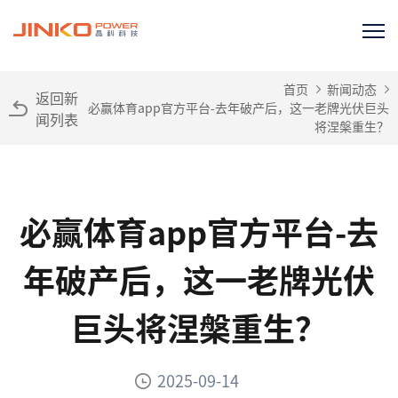
首页
新闻动态
返回新
必赢体育app官方平台-去年破产后，这一老牌光伏巨头
闻列表
将涅槃重生？
必赢体育app官方平台-去
年破产后，这一老牌光伏
巨头将涅槃重生？
2025-09-14