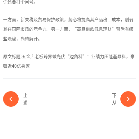
许还要打个问号。
一方面，新关税及贸易保护政策，势必将提高其产品出口成本，削弱
其在国际市场的竞争力。另一方面，“高息借款低息理财”背后有哪
些隐秘，尚待解开。
原文标题:五金店老板跨界做光伏“边角料”：业绩力压隆基晶科，豪
赚近40亿身家
上一篇
下一篇
退市风险加剧！继续停牌！光伏新锐筹划控制权易主-必赢体育app官方平台
从“三峡”到“衢州国资”，成立仅7年的光伏黑马一道新能将易主-必赢体育app官方平台