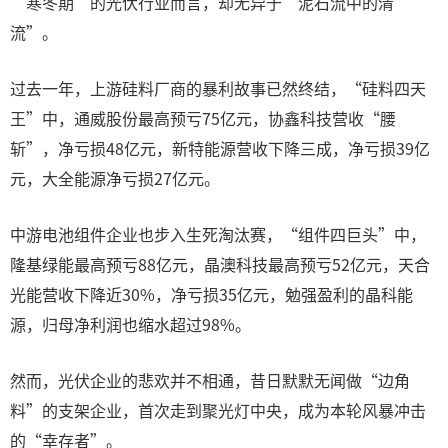
“寒冬期”的光伏行业而言，却无异于“泥石流中的清
流”。
过去一年，上游硅料厂商的暴利故事已然终结，“硅料四天
王”中，通威股份最高预亏75亿元，协鑫科技营收“腰
斩”，净亏损48亿元，新特能源营收下降三成，净亏损39亿
元，大全能源净亏损27亿元。
中游电池组件企业也步入生死淘汰赛，“组件四巨头”中，
隆基绿能最高预亏88亿元，晶澳科技最高预亏52亿元，天合
光能营收下降近30%，净亏损35亿元，勉强盈利的晶科能
源，归母净利润也缩水超过98%。
然而，光伏企业的悲欢并不相通，昔日默默无闻做“边角
料”的支架企业，首次走到聚光灯中央，成为本轮风暴冲击
的“幸存者”。