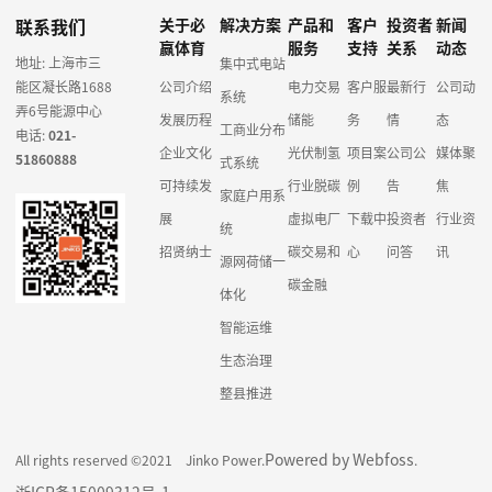
联系我们
关于必
解决方案
产品和
客户
投资者
新闻
赢体育
服务
支持
关系
动态
地址: 上海市三
集中式电站
能区凝长路1688
公司介绍
电力交易
客户服
最新行
公司动
系统
弄6号能源中心
发展历程
储能
务
情
态
工商业分布
电话:
021-
企业文化
光伏制氢
项目案
公司公
媒体聚
51860888
式系统
可持续发
行业脱碳
例
告
焦
家庭户用系
展
虚拟电厂
下载中
投资者
行业资
统
招贤纳士
碳交易和
心
问答
讯
源网荷储一
碳金融
体化
智能运维
生态治理
整县推进
Powered by Webfoss
All rights reserved ©2021 Jinko Power.
.