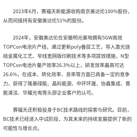
2023年6月，赛福天新能源收购南京美达伦100%股份，
从而间接持有安徽美达伦51%的股份。
2024年，安徽美达伦在安徽明光基地拥有5GW高效
TOPCon电池片产线，通过更新poly叠层工艺，导入激光烧
结金属化工艺、窄线宽网版印刷技术等多项提效措施，N型
TOPCon电池片量产效率26.3%以上，研发效率最高可达
26.6%，在成本、转化效率、良率等方面已具备一定的竞争
力，获得了隆基绿能、晶科能源、中环环晟、协鑫集成、晋
能清洁、华耀光电等头部企业客户的认可。
赛福天还积极投身于BC技术路线的探索与研究。目前，
BC技术已经进入中试阶段，为其未来的持续发展提供了新的
可能性与增长点。