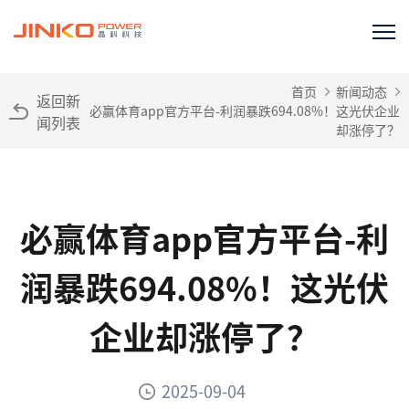
首页
新闻动态
返回新
必赢体育app官方平台-利润暴跌694.08%！这光伏企业
闻列表
却涨停了？
必赢体育app官方平台-利
润暴跌694.08%！这光伏
企业却涨停了？
2025-09-04