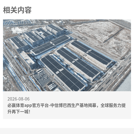
相关内容
2026-08-06
必赢体育app官方平台-中信博巴西生产基地揭幕，全球服务力提
升再下一城！