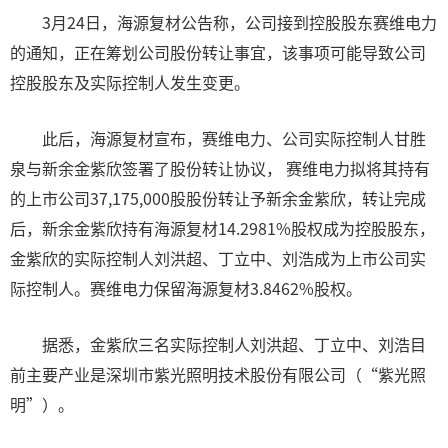
3月24日，海源复材公告称，公司接到控股股东赛维电力
的通知，正在筹划公司股份转让事宜，该事项可能导致公司
控股股东及实际控制人发生变更。
此后，海源复材宣布，赛维电力、公司实际控制人甘胜
泉与新余金紫欣签署了股份转让协议， 赛维电力拟将其持有
的上市公司37,175,000股股份转让予新余金紫欣，转让完成
后，新余金紫欣持有海源复材14.2981%股权成为控股股东，
金紫欣的实际控制人刘洪超、丁立中、刘浩成为上市公司实
际控制人。赛维电力保留海源复材3.8462%股权。
据悉，金紫欣三名实际控制人刘洪超、丁立中、刘浩目
前主要产业是深圳市紫光照明技术股份有限公司（“紫光照
明”）。