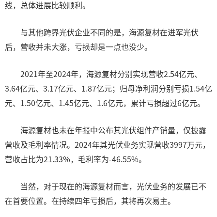
线，总体进展比较顺利。
与其他跨界光伏企业不同的是，海源复材在进军光伏
后，营收并未大涨，亏损却是一点也没少。
2021年至2024年，海源复材分别实现营收2.54亿元、
3.64亿元、3.17亿元、1.87亿元；归母净利润分别亏损1.54亿
元、1.50亿元、1.45亿元、1.6亿元，累计亏损超过6亿元。
海源复材也未在年报中公布其光伏组件产销量，仅披露
营收及毛利率情况。2024年其光伏业务实现营收3997万元，
营收占比为21.33%，毛利率为-46.55%。
当然，对于现在的海源复材而言，光伏业务的发展已不
在首要位置。在持续四年亏损后，其将再次易主。