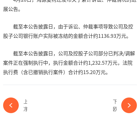
展公告。
截至本公告披露日，由于诉讼、仲裁事项导致公司及控
股子公司银行账户实际被冻结的金额合计约1136.93万元。
截至本公告披露日，公司及控股子公司部分已判决/调解
案件正在强制执行中，执行金额合计约1,232.57万元，法院
执行费（含已撤销执行案件）合计约15.20万元。
上一篇
下一篇
净利润超6亿，“光伏支架第一股”藏着怎样的盈利密码？-必赢体育app官方平台
欧盟碳关税倒计时，只有8个月！异质结龙头即将迎来怎样的新生？-必赢体育app官方平台