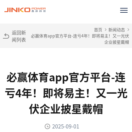
首页
新闻动态
返回新
必赢体育app官方平台-连亏4年！即将易主！又一光伏
闻列表
企业披星戴帽
必赢体育app官方平台-连
亏4年！即将易主！又一光
伏企业披星戴帽
2025-09-01