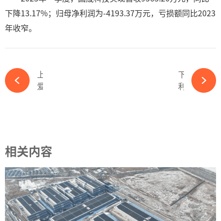
下降13.17%；归母净利润为-4193.37万元，亏损额同比2023
年收窄。
上一篇
下一篇
爱旭、隆基、通威、一道……一大波高效BC组件来袭-必赢体育app官方平台
利润暴涨859.78%！又一光伏龙头业绩开门红-必赢体育app官方平台
相关内容