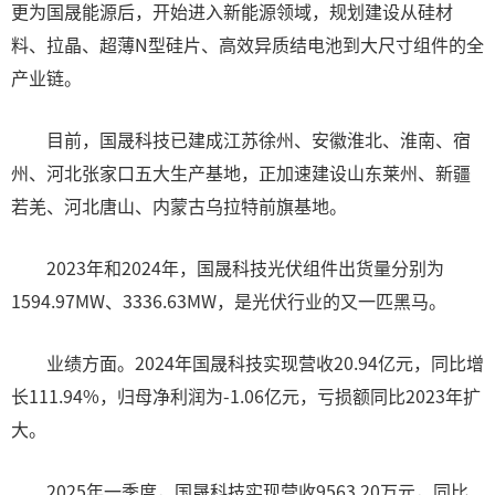
更为国晟能源后，开始进入新能源领域，规划建设从硅材
料、拉晶、超薄N型硅片、高效异质结电池到大尺寸组件的全
产业链。
目前，国晟科技已建成江苏徐州、安徽淮北、淮南、宿
州、河北张家口五大生产基地，正加速建设山东莱州、新疆
若羌、河北唐山、内蒙古乌拉特前旗基地。
2023年和2024年，国晟科技光伏组件出货量分别为
1594.97MW、3336.63MW，是光伏行业的又一匹黑马。
业绩方面。2024年国晟科技实现营收20.94亿元，同比增
长111.94%，归母净利润为-1.06亿元，亏损额同比2023年扩
大。
2025年一季度，国晟科技实现营收9563.20万元，同比