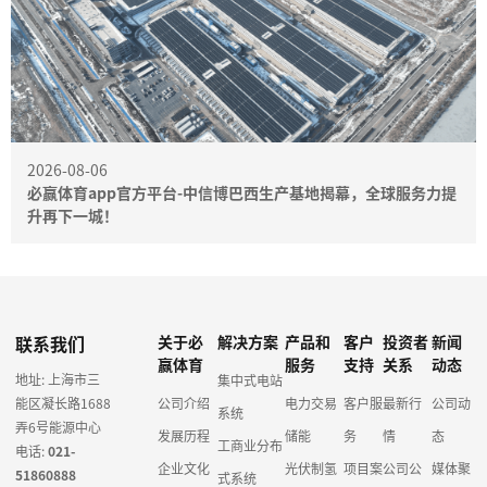
2026-08-06
必赢体育app官方平台-中信博巴西生产基地揭幕，全球服务力提
升再下一城！
联系我们
关于必
解决方案
产品和
客户
投资者
新闻
赢体育
服务
支持
关系
动态
地址: 上海市三
集中式电站
能区凝长路1688
公司介绍
电力交易
客户服
最新行
公司动
系统
弄6号能源中心
发展历程
储能
务
情
态
工商业分布
电话:
021-
企业文化
光伏制氢
项目案
公司公
媒体聚
51860888
式系统